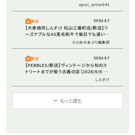
市・おでかけレポ）
epuri_writer045
新店
2026.8.7
【大衆焼肉しんすけ 松山三番町店/新店】リ
ーズナブルなA5黒毛和牛で毎日でも通いた
くなる焼肉店オープン（2026/5/16 愛媛/松
えひめのあぷり編集部
山市）
新店
2026.8.7
【PEBBLES/新店】ヴィンテージから旬のス
トリートまでが揃う古着の店（2026/6/6 愛
媛/東温市）
しんすけ
もっと読む