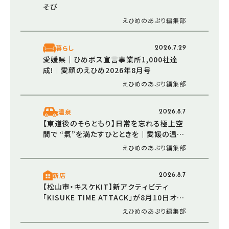
そび
えひめのあぷり編集部
暮らし
2026.7.29
愛媛県｜ひめボス宣言事業所1,000社達
成!｜愛顔のえひめ2026年8月号
えひめのあぷり編集部
温泉
2026.8.7
【東道後のそらともり】日常を忘れる極上空
間で “氣”を満たすひとときを｜愛媛の温泉
で楽しむ夏
えひめのあぷり編集部
新店
2026.8.7
【松山市・キスケKIT】新アクティビティ
「KISUKE TIME ATTACK」が8月10日オー
プン！ 走る・登る・くぐる――全身で障害物に挑
えひめのあぷり編集部
む体験型エリア