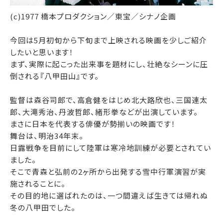
(c)1977 橋本プロダクション／東宝／シナノ企画
今回は5月初旬から下旬まで上映される映画を少しご紹介
したいと思います！
まず、実際に起こった出来事を題材にし、壮絶なシーンに圧
倒される『八甲田山』です。
監督は森谷司郎で、高倉健をはじめ北大路欣也、三国連太
郎、大滝秀治、丹波哲郎、緒形拳などが出演しています。
まさに日本を代表する俳優が勢揃いの映画です！
舞台は、明治34年末。
日露戦争を目前にして陸軍は寒冷地訓練が必要とされてい
ました。
そこで青森と弘前の2ヶ所から出発する雪中行軍演習が実
施されることに。
その目的地に選ばれたのは、一つ間違えば生きては帰れぬ
冬の八甲田でした。