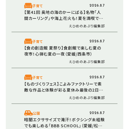
子育て
2026.8.7
【第41回 奥地の海のかーにばる】名物「人
間カーリング」や海上花火も！夏を満喫でき
る恒例イベント（愛媛/西予市）
えひめのあぷり編集部
子育て
2026.8.7
【食の創造館 夏祭り】食創館で楽しむ夏の
夜市！心弾む夏の一夜（愛媛/西条市）
えひめのあぷり編集部
子育て
2026.8.7
【ものづくりフェス】こよみファクトリーで素
敵な作品と体験が彩る夏休み最後の2日間
（愛媛/伊予市）
えひめのあぷり編集部
公園
2026.8.7
暗闇エクササイズで滝汗！ボクシング未経験
でも楽しめる「BBB SCHOOL」（愛媛/松山