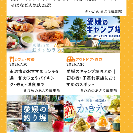
そばなど人気店22選
えひめのあぷり編集部
カフェ・喫茶
アウトドア・自然
2026.7.30
2026.7.28
東温市のおすすめランチ5
愛媛のキャンプ場まとめ｜
選｜和カフェやバイキン
初心者・子連れ家族におす
グ・寿司・洋食まで
すめのスポット
えひめのあぷり編集部
えひめのあぷり編集部