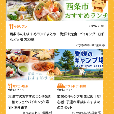
イタリアン
2026.7.30
西条市のおすすめランチまとめ｜海鮮や定食・バイキング・そば
など人気店22選
えひめのあぷり編集部
カフェ・喫茶
アウトドア・自然
2026.7.30
2026.7.28
東温市のおすすめランチ5選
愛媛のキャンプ場まとめ｜初
｜和カフェやバイキング・寿
心者・子連れ家族におすすめ
司・洋食まで
のスポット
えひめのあぷり編集部
えひめのあぷり編集部