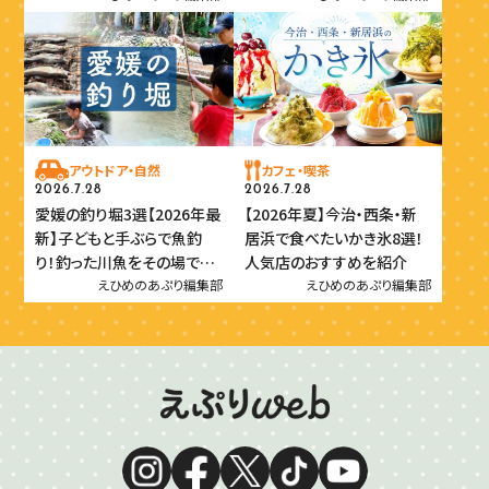
アウトドア・自然
カフェ・喫茶
2026.7.28
2026.7.28
愛媛の釣り堀3選【2026年最
【2026年夏】今治・西条・新
新】子どもと手ぶらで魚釣
居浜で食べたいかき氷8選！
り！釣った川魚をその場で味
人気店のおすすめを紹介
わおう
えひめのあぷり編集部
えひめのあぷり編集部