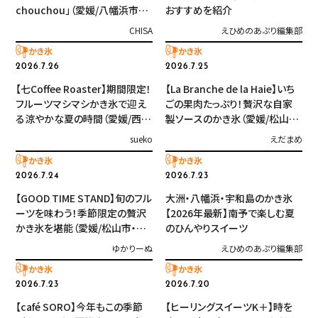
chouchou」（愛媛/八幡浜市・
おすすめを紹介
おでかけレポ）
CHISA
えひめのあぷり編集部
かき氷
かき氷
2026.7.26
2026.7.25
【七Coffee Roaster】期間限定！
【La Branche de la Haie】いち
フルーツマシマシかき氷で迎え
ごの果肉たっぷり！贅沢な自家
る涼やかな夏の時間（愛媛/西条
製ソースのかき氷（愛媛/松山
市・おでかけレポ）
市・おでかけレポ）
sueko
えだまめ
かき氷
かき氷
2026.7.24
2026.7.23
【GOOD TIME STAND】旬のフル
大洲・八幡浜・宇和島のかき氷
ーツを味わう！季節限定の贅沢
【2026年最新】南予で楽しむ夏
かき氷を堪能（愛媛/松山市・お
のひんやりスイーツ
でかけレポ）
ゆかりーぬ
えひめのあぷり編集部
かき氷
かき氷
2026.7.23
2026.7.20
【café SORO】今年もこの季節
【ヒーリングスイーツK＋】時を