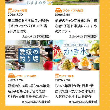
カフェ・喫茶
アウトドア・自然
2026.7.30
2026.7.28
東温市のおすすめランチ5選
愛媛のキャンプ場まとめ｜初
｜和カフェやバイキング・寿
心者・子連れ家族におすすめ
司・洋食まで
のスポット
えひめのあぷり編集部
えひめのあぷり編集部
アウトドア・自然
カフェ・喫茶
2026.7.28
2026.7.28
愛媛の釣り堀3選【2026年最
【2026年夏】今治・西条・新
新】子どもと手ぶらで魚釣
居浜で食べたいかき氷8選！
り！釣った川魚をその場で味
人気店のおすすめを紹介
わおう
えひめのあぷり編集部
えひめのあぷり編集部