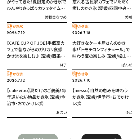
がやってきた！夏限定のかき氷で
忘れる古民家カフェでいただく
ひんやりさっぱりカフェタイム
癒しのかき氷（愛媛/四国中央
（愛媛/松山市・おでかけレポ）
市・おでかけレポ）
曽我美なつめ
美咲
かき氷
かき氷
2026.7.19
2026.7.18
【CAFÉ CUP OF JOE】半個室カ
大好きなケーキ屋さんのかき
フェで昔ながらのガリガリ食感
氷！「トモチコンフィチュール」で
かき氷を楽しむ♪（愛媛/西条
味わう夏の楽しみ（愛媛/松山
市・おでかけレポ）
市・おでかけレポ）
M子
ぱんだ
かき氷
かき氷
2026.7.12
2026.7.10
【cafe vibo】夏だけのご褒美！毎
【messo】自然の恵みを味わう
年通いたい絶品かき氷（愛媛/今
かき氷（愛媛/伊予市・おでかけ
治市・おでかけレポ）
レポ）
おまい
ゆと