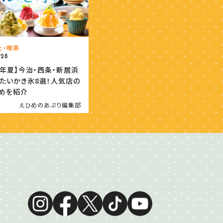
ェ・喫茶
.28
26年夏】今治・西条・新居浜
たいかき氷8選！人気店の
めを紹介
えひめのあぷり編集部