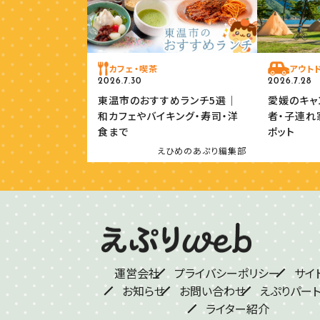
カフェ・喫茶
アウト
2026.7.30
2026.7.28
東温市のおすすめランチ5選｜
愛媛のキャ
和カフェやバイキング・寿司・洋
者・子連れ
食まで
ポット
えひめのあぷり編集部
運営会社
プライバシーポリシー
サイ
お知らせ
お問い合わせ
えぷりパー
ライター紹介