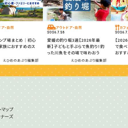
ドア・自然
アウトドア・自然
カフ
2026.7.28
2026.7
ンプ場まとめ｜初心
愛媛の釣り堀3選【2026年最
【20
家族におすすめのス
新】子どもと手ぶらで魚釣り！釣
で食べ
った川魚をその場で味わおう
おすす
えひめのあぷり編集部
えひめのあぷり編集部
トマップ
トナーズ