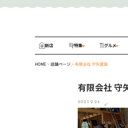
新店
特集
グルメ
HOME
>
店舗ページ
>
有限会社 守矢建設
有限会社 守
2023.2.24