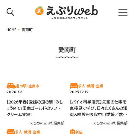
HOME
>
愛南町
愛南町
道の駅・産直市
求人・就活・企業
2026.3.6
2025.12.19
【2026年春】愛媛の道の駅「みし
【バイオ科学販売】先輩の仕事を
ょうMIC」愛南ゴールドのソフト
直接見て学び、日々たくさんの知
クリーム登場！
識＆経験を吸収中！（愛媛／求人
企業特集）
えひめのあぷり編集部
えひめのあぷり編集部
求人・就活・企業
新店