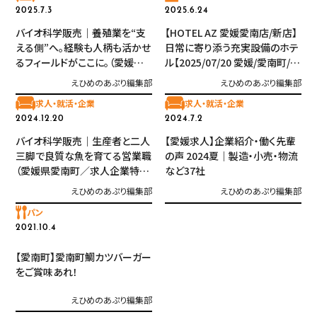
2025.7.3
2025.6.24
バイオ科学販売｜養殖業を“支
【HOTEL AZ 愛媛愛南店/新店】
える側”へ。経験も人柄も活かせ
日常に寄り添う充実設備のホテ
るフィールドがここに。（愛媛／
ル【2025/07/20 愛媛/愛南町/ホ
求人企業特集）
テル】
えひめのあぷり編集部
えひめのあぷり編集部
求人・就活・企業
求人・就活・企業
2024.12.20
2024.7.2
バイオ科学販売｜生産者と二人
【愛媛求人】企業紹介・働く先輩
三脚で良質な魚を育てる営業職
の声 2024夏｜製造・小売・物流
（愛媛県愛南町／求人企業特
など37社
集）
えひめのあぷり編集部
えひめのあぷり編集部
パン
2021.10.4
【愛南町】愛南町鯛カツバーガー
をご賞味あれ！
えひめのあぷり編集部