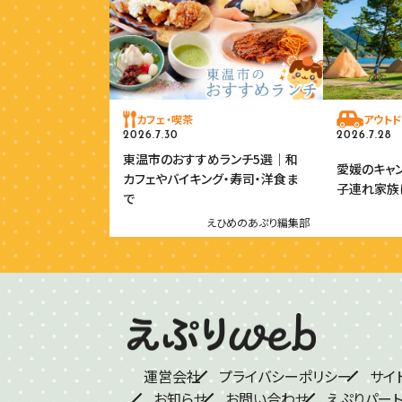
カフェ・喫茶
アウトド
2026.7.30
2026.7.28
東温市のおすすめランチ5選｜和
愛媛のキャ
カフェやバイキング・寿司・洋食ま
子連れ家族
で
えひめのあぷり編集部
運営会社
プライバシーポリシー
サイ
お知らせ
お問い合わせ
えぷりパー