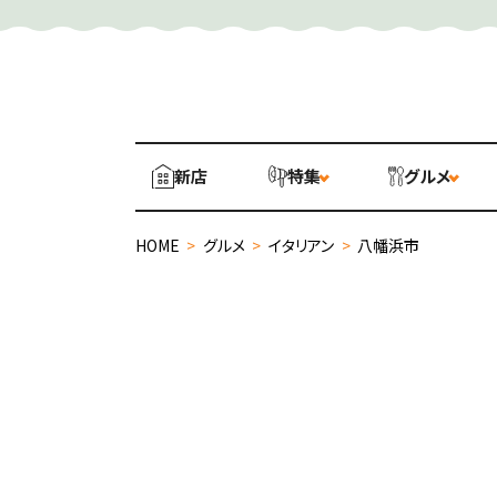
新店
特集
グルメ
HOME
>
グルメ
>
イタリアン
>
八幡浜市