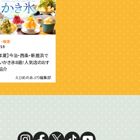
ェ・喫茶
.28
6年夏】今治・西条・新居浜で
いかき氷8選！人気店のおす
紹介
えひめのあぷり編集部