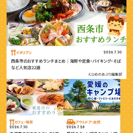
イタリアン
2026.7.30
西条市のおすすめランチまとめ｜海鮮や定食・バイキング・そば
など人気店22選
えひめのあぷり編集部
カフェ・喫茶
アウトドア・自然
2026.7.30
2026.7.28