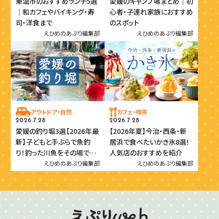
東温市のおすすめランチ5選
愛媛のキャンプ場まとめ｜初
｜和カフェやバイキング・寿
心者・子連れ家族におすすめ
司・洋食まで
のスポット
えひめのあぷり編集部
えひめのあぷり編集部
アウトドア・自然
カフェ・喫茶
2026.7.28
2026.7.28
愛媛の釣り堀3選【2026年最
【2026年夏】今治・西条・新
新】子どもと手ぶらで魚釣
居浜で食べたいかき氷8選！
り！釣った川魚をその場で味
人気店のおすすめを紹介
わおう
えひめのあぷり編集部
えひめのあぷり編集部