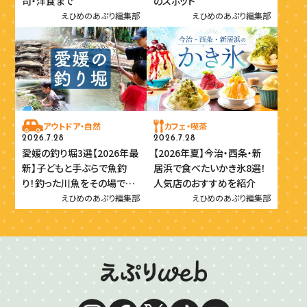
司・洋食まで
のスポット
えひめのあぷり編集部
えひめのあぷり編集部
アウトドア・自然
カフェ・喫茶
2026.7.28
2026.7.28
愛媛の釣り堀3選【2026年最
【2026年夏】今治・西条・新
新】子どもと手ぶらで魚釣
居浜で食べたいかき氷8選！
り！釣った川魚をその場で味
人気店のおすすめを紹介
わおう
えひめのあぷり編集部
えひめのあぷり編集部