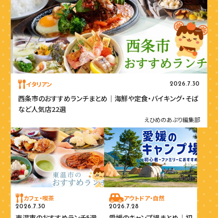
イタリアン
2026.7.30
西条市のおすすめランチまとめ｜海鮮や定食・バイキング・そば
など人気店22選
えひめのあぷり編集部
カフェ・喫茶
アウトドア・自然
2026.7.30
2026.7.28
東温市のおすすめランチ5選
愛媛のキャンプ場まとめ｜初