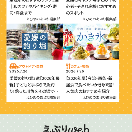
｜和カフェやバイキング・寿
心者・子連れ家族におすすめ
司・洋食まで
のスポット
えひめのあぷり編集部
えひめのあぷり編集部
アウトドア・自然
カフェ・喫茶
2026.7.28
2026.7.28
愛媛の釣り堀3選【2026年最
【2026年夏】今治・西条・新
新】子どもと手ぶらで魚釣
居浜で食べたいかき氷8選！
り！釣った川魚をその場で味
人気店のおすすめを紹介
わおう
えひめのあぷり編集部
えひめのあぷり編集部