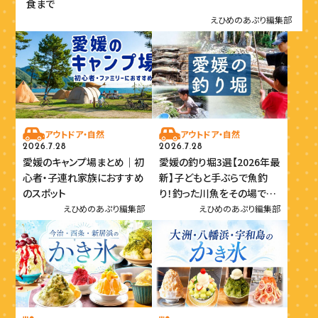
食まで
えひめのあぷり編集部
アウトドア・自然
アウトドア・自然
2026.7.28
2026.7.28
愛媛のキャンプ場まとめ｜初
愛媛の釣り堀3選【2026年最
心者・子連れ家族におすすめ
新】子どもと手ぶらで魚釣
のスポット
り！釣った川魚をその場で味
わおう
えひめのあぷり編集部
えひめのあぷり編集部