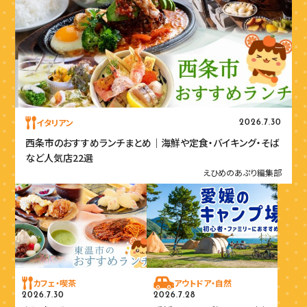
イタリアン
2026.7.30
西条市のおすすめランチまとめ｜海鮮や定食・バイキング・そば
など人気店22選
えひめのあぷり編集部
カフェ・喫茶
アウトドア・自然
2026.7.30
2026.7.28