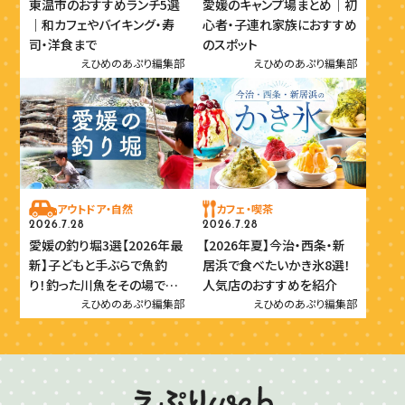
東温市のおすすめランチ5選
愛媛のキャンプ場まとめ｜初
｜和カフェやバイキング・寿
心者・子連れ家族におすすめ
司・洋食まで
のスポット
えひめのあぷり編集部
えひめのあぷり編集部
アウトドア・自然
カフェ・喫茶
2026.7.28
2026.7.28
愛媛の釣り堀3選【2026年最
【2026年夏】今治・西条・新
新】子どもと手ぶらで魚釣
居浜で食べたいかき氷8選！
り！釣った川魚をその場で味
人気店のおすすめを紹介
わおう
えひめのあぷり編集部
えひめのあぷり編集部