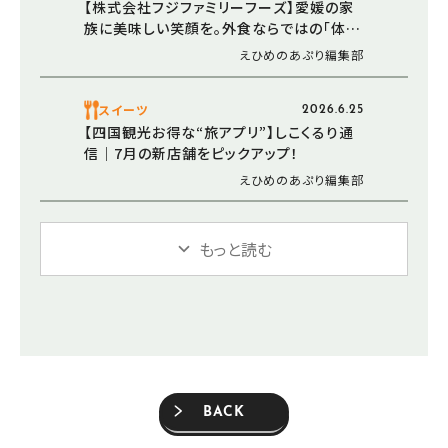
【株式会社フジファミリーフーズ】愛媛の家
族に美味しい笑顔を。外食ならではの「体験
価値」と地域への温かい思い（愛媛/松山市）
えひめのあぷり編集部
スイーツ
2026.6.25
【四国観光お得な“旅アプリ”】しこくるり通
信｜7月の新店舗をピックアップ！
えひめのあぷり編集部
もっと読む
BACK