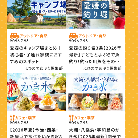
アウトドア・自然
アウトドア・自然
2026.7.28
2026.7.28
愛媛のキャンプ場まとめ｜
愛媛の釣り堀3選【2026年
初心者・子連れ家族におす
最新】子どもと手ぶらで魚
すめのスポット
釣り！釣った川魚をその場
で味わおう
えひめのあぷり編集部
えひめのあぷり編集部
カフェ・喫茶
カフェ・喫茶
2026.7.28
2026.7.23
【2026年夏】今治・西条・
大洲・八幡浜・宇和島のか
新居浜で食べたいかき氷8
き氷【2026年最新】南予で