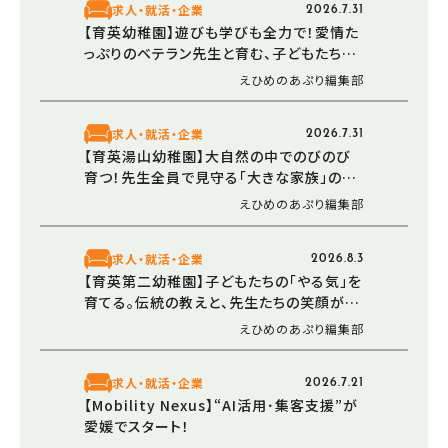
求人・就活・企業
2026.7.31
【育英幼稚園】遊びも学びも全力で！愛情た
っぷりのベテラン先生と育む、子どもたちの
豊かな心（愛媛/松山市）
えひめのあぷり編集部
求人・就活・企業
2026.7.31
【育英湯山幼稚園】大自然の中でのびのび
育つ！先生全員で見守る「大きな家族」のよ
うな温かい幼稚園（愛媛/松山市）
えひめのあぷり編集部
求人・就活・企業
2026.8.3
【育英第二幼稚園】子どもたちの「やる気」を
育てる。伝統の教えと、先生たちの笑顔が溢
れる幼稚園（愛媛/松山市）
えひめのあぷり編集部
求人・就活・企業
2026.7.21
【Mobility Nexus】“AI活用･集客支援”が
愛媛でスタート！