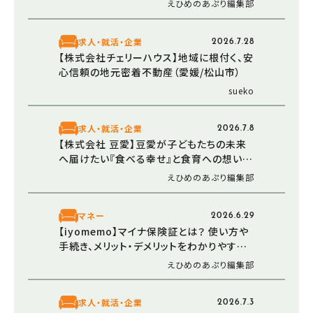
えひめのあぷり編集部
求人・就活・企業
2026.7.28
【株式会社チェリーハウス】地域に根付く、安
心信頼の地元密着不動産（愛媛/松山市）
sueko
求人・就活・企業
2026.7.8
【株式会社 豆愛】豆愛が子どもたちの未来
へ届けたい『食べる幸せ』と食育への想い
（愛媛/伊予市）
えひめのあぷり編集部
マネー
2026.6.29
【iyomemo】マイナ保険証とは？ 使い方や
手続き、メリット・デメリットをわかりやすく
解説
えひめのあぷり編集部
求人・就活・企業
2026.7.3