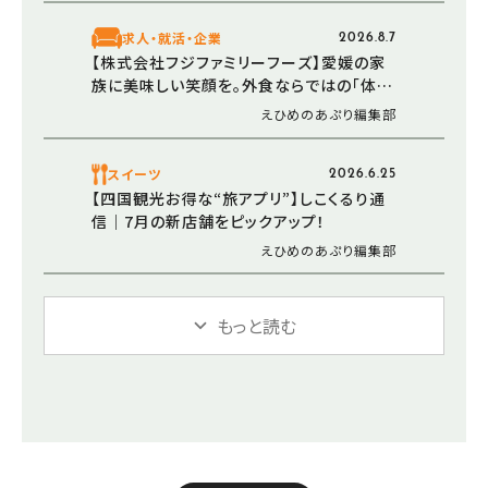
求人・就活・企業
2026.8.7
【株式会社フジファミリーフーズ】愛媛の家
族に美味しい笑顔を。外食ならではの「体験
価値」と地域への温かい思い（愛媛/松山市）
えひめのあぷり編集部
スイーツ
2026.6.25
【四国観光お得な“旅アプリ”】しこくるり通
信｜7月の新店舗をピックアップ！
えひめのあぷり編集部
もっと読む