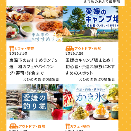
えひめのあぷり編集部
カフェ・喫茶
アウトドア・自然
2026.7.30
2026.7.28
東温市のおすすめランチ5
愛媛のキャンプ場まとめ｜
選｜和カフェやバイキン
初心者・子連れ家族におす
グ・寿司・洋食まで
すめのスポット
えひめのあぷり編集部
えひめのあぷり編集部
アウトドア・自然
カフェ・喫茶