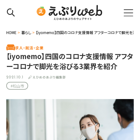
HOME
>
暮らし
>
【iyomemo】四国のコロナ支援情報 アフターコロナで脚光を浴
求人・就活・企業
【iyomemo】四国のコロナ支援情報 アフタ
ーコロナで脚光を浴びる3業界を紹介
えひめのあぷり編集部
2021.10.1
#松山市