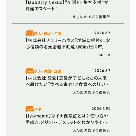
【Mobility Nexus】“AI活用･集客支援”が
愛媛でスタート！
えひめのあぷり編集部
求人・就活・企業
2026.8.7
【株式会社チェリーハウス】地域に根付く、安
心信頼の地元密着不動産（愛媛/松山市）
sueko
求人・就活・企業
2026.8.7
【株式会社 豆愛】豆愛が子どもたちの未来
へ届けたい『食べる幸せ』と食育への想い
（愛媛/伊予市）
えひめのあぷり編集部
マネー
2026.6.29
【iyomemo】マイナ保険証とは？ 使い方や
手続き、メリット・デメリットをわかりやすく
解説
えひめのあぷり編集部