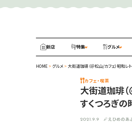
新店
特集
グルメ
HOME
>
グルメ
>
大街道珈琲（＠松山/カフェ）昭和レ
カフェ・喫茶
大街道珈琲（
すくつろぎの
えひめのあ
2021.9.9