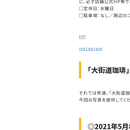
に、必ず店舗公式HP等で
□定休日：水曜日
□駐車場：なし／周辺の
HP
instagram
「大街道珈琲」
それでは早速、「大街道珈
今回お写真を提供してくだ
◎2021年5