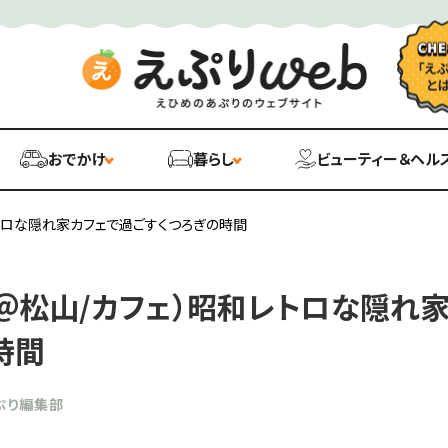
おでかけ
暮らし
ビューティー＆ヘル
トロな隠れ家カフェで過ごすくつろぎの時間
＠松山/カフェ）昭和レトロな隠れ
時間
ぷり編集部