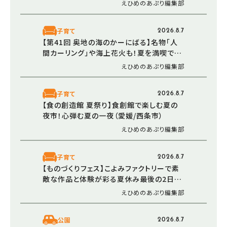
プン！ 走る・登る・くぐる――全身で障害物に挑
えひめのあぷり編集部
む体験型エリア
子育て
2026.8.7
【第41回 奥地の海のかーにばる】名物「人
間カーリング」や海上花火も！夏を満喫でき
る恒例イベント（愛媛/西予市）
えひめのあぷり編集部
子育て
2026.8.7
【食の創造館 夏祭り】食創館で楽しむ夏の
夜市！心弾む夏の一夜（愛媛/西条市）
えひめのあぷり編集部
子育て
2026.8.7
【ものづくりフェス】こよみファクトリーで素
敵な作品と体験が彩る夏休み最後の2日間
（愛媛/伊予市）
えひめのあぷり編集部
公園
2026.8.7