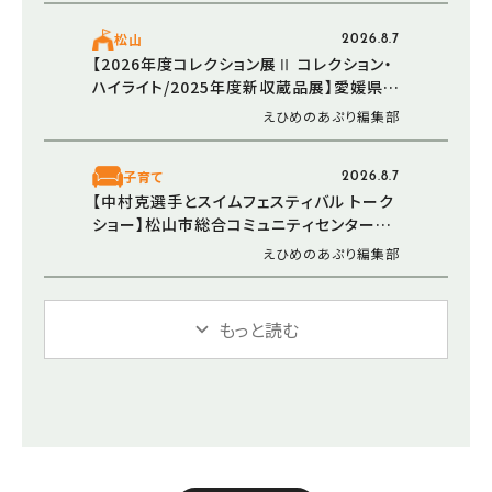
松山
2026.8.7
【2026年度コレクション展Ⅱ コレクション・
ハイライト/2025年度新収蔵品展】愛媛県美
術館で新たなアートと出会う感動のひとと
えひめのあぷり編集部
き（愛媛/松山市）
子育て
2026.8.7
【中村克選手とスイムフェスティバル トーク
ショー】松山市総合コミュニティセンターで
水泳について楽しく学ぼう（愛媛/松山市）
えひめのあぷり編集部
もっと読む