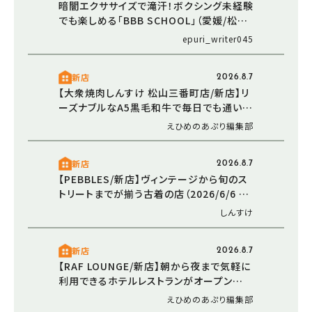
暗闇エクササイズで滝汗！ボクシング未経験
でも楽しめる「BBB SCHOOL」（愛媛/松山
市・おでかけレポ）
epuri_writer045
新店
2026.8.7
【大衆焼肉しんすけ 松山三番町店/新店】リ
ーズナブルなA5黒毛和牛で毎日でも通いた
くなる焼肉店オープン（2026/5/16 愛媛/松
えひめのあぷり編集部
山市）
新店
2026.8.7
【PEBBLES/新店】ヴィンテージから旬のス
トリートまでが揃う古着の店（2026/6/6 愛
媛/東温市）
しんすけ
新店
2026.8.7
【RAF LOUNGE/新店】朝から夜まで気軽に
利用できるホテルレストランがオープン
（2026/5/30 愛媛/松山市）
えひめのあぷり編集部