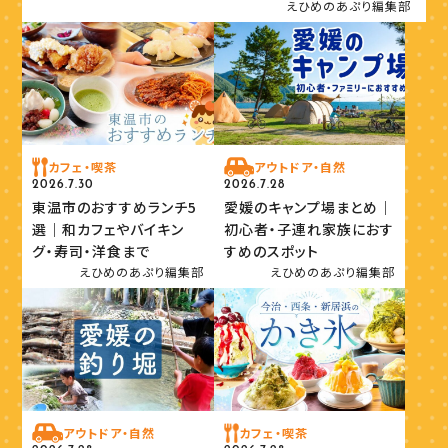
えひめのあぷり編集部
カフェ・喫茶
アウトドア・自然
2026.7.30
2026.7.28
東温市のおすすめランチ5
愛媛のキャンプ場まとめ｜
選｜和カフェやバイキン
初心者・子連れ家族におす
グ・寿司・洋食まで
すめのスポット
えひめのあぷり編集部
えひめのあぷり編集部
アウトドア・自然
カフェ・喫茶