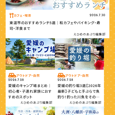
カフェ・喫茶
2026.7.30
東温市のおすすめランチ5選｜和カフェやバイキング・寿
司・洋食まで
えひめのあぷり編集部
アウトドア・自然
アウトドア・自然
2026.7.28
2026.7.28
愛媛のキャンプ場まとめ｜
愛媛の釣り堀3選【2026年
初心者・子連れ家族におす
最新】子どもと手ぶらで魚
すめのスポット
釣り！釣った川魚をその場
で味わおう
えひめのあぷり編集部
えひめのあぷり編集部