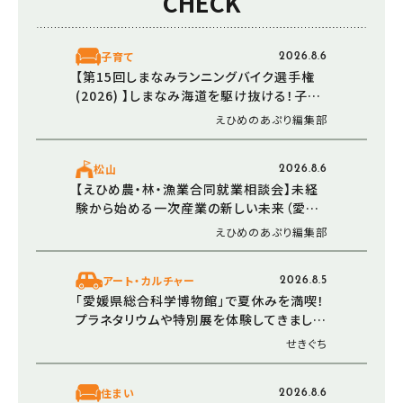
CHECK
子育て
2026.8.6
【第15回しまなみランニングバイク選手権
(2026) 】しまなみ海道を駆け抜ける！子ど
もの挑戦と笑顔が輝く秋の特別な一日（愛
えひめのあぷり編集部
媛/今治市）
松山
2026.8.6
【えひめ農・林・漁業合同就業相談会】未経
験から始める一次産業の新しい未来（愛媛/
松山市・西条市）
えひめのあぷり編集部
アート・カルチャー
2026.8.5
「愛媛県総合科学博物館」で夏休みを満喫！
プラネタリウムや特別展を体験してきました
（愛媛/新居浜市・おでかけレポ）
せきぐち
住まい
2026.8.6