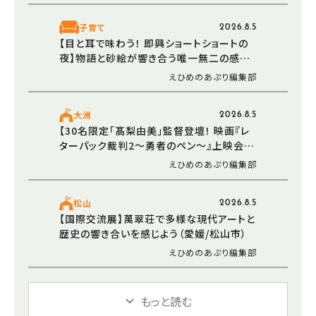
子育て
2026.8.5
【目と耳で味わう！ 即興ショートショートの
夜】物語と砂絵が響き合う唯一無二の感動
体験（愛媛/松山市）
えひめのあぷり編集部
大洲
2026.8.5
【30名限定「髙梨由美」監督登壇！ 映画『レ
ターパック裁判2～勇者のペン～』上映会＆
トークショー in 大洲】監督参加の懇親会も
えひめのあぷり編集部
実施（愛媛／大洲市）
松山
2026.8.5
【国際交流展】萬翠荘で多様な現代アートと
歴史の響き合いを感じよう（愛媛/松山市）
えひめのあぷり編集部
もっと読む