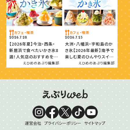
カフェ・喫茶
カフェ・喫茶
2026.7.28
2026.7.23
【2026年夏】今治・西条・
大洲・八幡浜・宇和島のか
新居浜で食べたいかき氷8
き氷【2026年最新】南予で
選！人気店のおすすめを紹
楽しむ夏のひんやりスイー
介
ツ
えひめのあぷり編集部
えひめのあぷり編集部
運営会社
プライバシーポリシー
サイトマップ