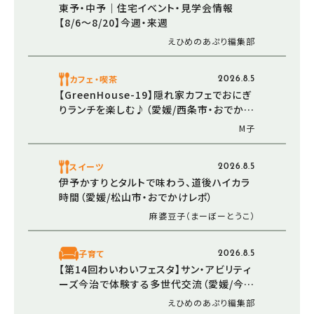
東予・中予｜住宅イベント・見学会情報
【8/6～8/20】今週・来週
えひめのあぷり編集部
カフェ・喫茶
2026.8.5
【GreenHouse-19】隠れ家カフェでおにぎ
りランチを楽しむ♪（愛媛/西条市・おでかけ
レポ）
M子
スイーツ
2026.8.5
伊予かすりとタルトで味わう、道後ハイカラ
時間（愛媛/松山市・おでかけレポ）
麻婆豆子（まーぼーとうこ）
子育て
2026.8.5
【第14回わいわいフェスタ】サン・アビリティ
ーズ今治で体験する多世代交流（愛媛/今治
市）
えひめのあぷり編集部