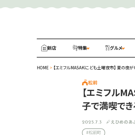
新店
特集
グルメ
HOME
>
【エミフルMASAKIこども土曜夜市】 夏の夜
松前
【エミフルMA
子で満喫でき
えひめのあ
2025.7.3
#松前町