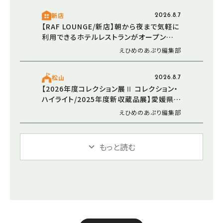
新店
2026.8.7
【RAF LOUNGE/新店】朝から夜まで気軽に
利用できるホテルレストランがオープン
（2026/5/30 愛媛/松山市）
えひめのあぷり編集部
松山
2026.8.7
【2026年度コレクション展Ⅱ コレクション・
ハイライト/2025年度新収蔵品展】愛媛県美
術館で新たなアートと出会う感動のひとと
えひめのあぷり編集部
き（愛媛/松山市）
もっと読む