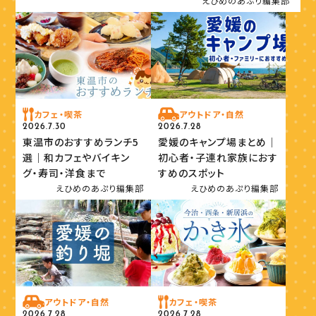
えひめのあぷり編集部
カフェ・喫茶
アウトドア・自然
2026.7.30
2026.7.28
東温市のおすすめランチ5
愛媛のキャンプ場まとめ｜
選｜和カフェやバイキン
初心者・子連れ家族におす
グ・寿司・洋食まで
すめのスポット
えひめのあぷり編集部
えひめのあぷり編集部
アウトドア・自然
カフェ・喫茶
2026.7.28
2026.7.28