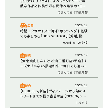
【ものづくりフェス】こよみファクトリーで素
敵な作品と体験が彩る夏休み最後の2日間
（愛媛/伊予市）
えひめのあぷり編集部
公園
2026.8.7
暗闇エクササイズで滝汗！ボクシング未経験
でも楽しめる「BBB SCHOOL」（愛媛/松山
市・おでかけレポ）
epuri_writer045
新店
2026.8.7
【大衆焼肉しんすけ 松山三番町店/新店】リ
ーズナブルなA5黒毛和牛で毎日でも通いた
くなる焼肉店オープン（2026/5/16 愛媛/松
えひめのあぷり編集部
山市）
新店
2026.8.7
【PEBBLES/新店】ヴィンテージから旬のス
トリートまでが揃う古着の店（2026/6/6 愛
媛/東温市）
しんすけ