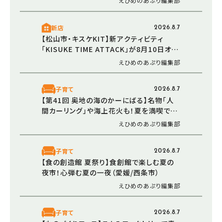
えひめのあぷり編集部
新店
2026.8.7
【松山市・キスケKIT】新アクティビティ
「KISUKE TIME ATTACK」が8月10日オー
プン！ 走る・登る・くぐる――全身で障害物に挑
えひめのあぷり編集部
む体験型エリア
子育て
2026.8.7
【第41回 奥地の海のかーにばる】名物「人
間カーリング」や海上花火も！夏を満喫でき
る恒例イベント（愛媛/西予市）
えひめのあぷり編集部
子育て
2026.8.7
【食の創造館 夏祭り】食創館で楽しむ夏の
夜市！心弾む夏の一夜（愛媛/西条市）
えひめのあぷり編集部
子育て
2026.8.7