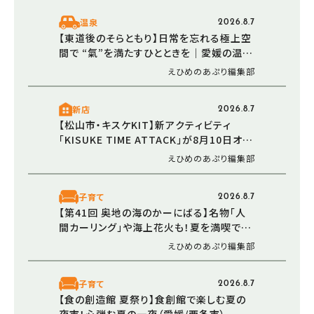
温泉
2026.8.7
【東道後のそらともり】日常を忘れる極上空
間で “氣”を満たすひとときを｜愛媛の温泉
で楽しむ夏
えひめのあぷり編集部
新店
2026.8.7
【松山市・キスケKIT】新アクティビティ
「KISUKE TIME ATTACK」が8月10日オー
プン！ 走る・登る・くぐる――全身で障害物に挑
えひめのあぷり編集部
む体験型エリア
子育て
2026.8.7
【第41回 奥地の海のかーにばる】名物「人
間カーリング」や海上花火も！夏を満喫でき
る恒例イベント（愛媛/西予市）
えひめのあぷり編集部
子育て
2026.8.7
【食の創造館 夏祭り】食創館で楽しむ夏の