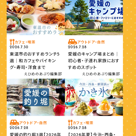
カフェ・喫茶
アウトドア・自然
2026.7.30
2026.7.28
東温市のおすすめランチ5
愛媛のキャンプ場まとめ｜
選｜和カフェやバイキン
初心者・子連れ家族におす
グ・寿司・洋食まで
すめのスポット
えひめのあぷり編集部
えひめのあぷり編集部
アウトドア・自然
カフェ・喫茶
2026.7.28
2026.7.28
愛媛の釣り堀3選【2026年
【2026年夏】今治・西条・