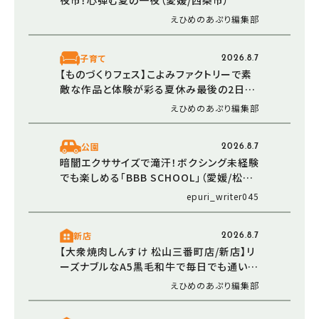
夜市！心弾む夏の一夜（愛媛/西条市）
えひめのあぷり編集部
子育て
2026.8.7
【ものづくりフェス】こよみファクトリーで素
敵な作品と体験が彩る夏休み最後の2日間
（愛媛/伊予市）
えひめのあぷり編集部
公園
2026.8.7
暗闇エクササイズで滝汗！ボクシング未経験
でも楽しめる「BBB SCHOOL」（愛媛/松山
市・おでかけレポ）
epuri_writer045
新店
2026.8.7
【大衆焼肉しんすけ 松山三番町店/新店】リ
ーズナブルなA5黒毛和牛で毎日でも通いた
くなる焼肉店オープン（2026/5/16 愛媛/松
えひめのあぷり編集部
山市）