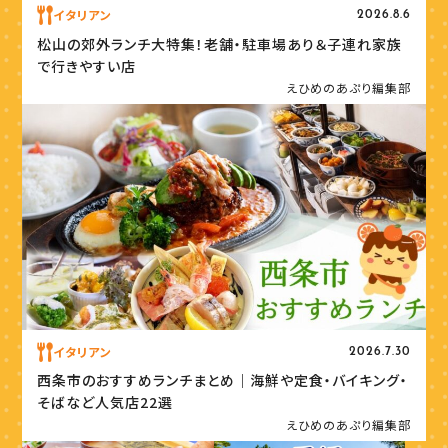
イタリアン
2026.8.6
松山の郊外ランチ大特集！老舗・駐車場あり＆子連れ家族
で行きやすい店
えひめのあぷり編集部
イタリアン
2026.7.30
西条市のおすすめランチまとめ｜海鮮や定食・バイキング・
そばなど人気店22選
えひめのあぷり編集部