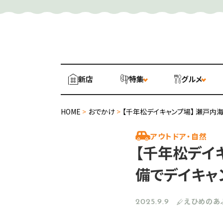
新店
特集
グルメ
HOME
>
おでかけ
>
【千年松デイキャンプ場】 瀬戸内
アウトドア・自然
【千年松デイ
備でデイキャ
えひめのあ
2025.9.9