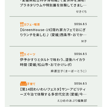
プラネタリウムや特別展を体験してきました
（愛媛/新居浜市・おでかけレポ）
せきぐち
カフェ・喫茶
2026.8.5
【GreenHouse-19】隠れ家カフェでおにぎ
りランチを楽しむ♪（愛媛/西条市・おでかけ
レポ）
M子
スイーツ
2026.8.5
伊予かすりとタルトで味わう、道後ハイカラ
時間（愛媛/松山市・おでかけレポ）
麻婆豆子（まーぼーとうこ）
子育て
2026.8.5
【第14回わいわいフェスタ】サン・アビリティ
ーズ今治で体験する多世代交流（愛媛/今治
市）
えひめのあぷり編集部