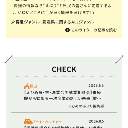
「愛媛の情報なら“えぷり”と県民の皆さんに定着するよ
う、かゆいところに手が届く情報を届けます！」
得意ジャンル：
愛媛県に関するALLジャンル
CHECK
松山
2026.8.6
【えひめ農・林・漁業合同就業相談会】未経
験から始める一次産業の新しい未来（愛媛/
松山市・西条市）
えひめのあぷり編集部
アート・カルチャー
2026.8.5
「愛媛県総合科学博物館」で夏休みを満喫！