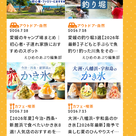
アウトドア・自然
アウトドア・自然
2026.7.28
2026.7.28
愛媛のキャンプ場まとめ｜
愛媛の釣り堀3選【2026年
初心者・子連れ家族におす
最新】子どもと手ぶらで魚
すめのスポット
釣り！釣った川魚をその場
で味わおう
えひめのあぷり編集部
えひめのあぷり編集部
カフェ・喫茶
カフェ・喫茶
2026.7.28
2026.7.23
【2026年夏】今治・西条・
大洲・八幡浜・宇和島のか
新居浜で食べたいかき氷8
き氷【2026年最新】南予で
選！人気店のおすすめを紹
楽しむ夏のひんやりスイー