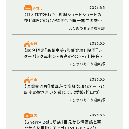
子育て
2026.8.5
【目と耳で味わう！ 即興ショートショートの
夜】物語と砂絵が響き合う唯一無二の感動
体験（愛媛/松山市）
えひめのあぷり編集部
大洲
2026.8.5
【30名限定「髙梨由美」監督登壇！ 映画『レ
ターパック裁判2～勇者のペン～』上映会＆
トークショー in 大洲】監督参加の懇親会も
えひめのあぷり編集部
実施（愛媛／大洲市）
松山
2026.8.5
【国際交流展】萬翠荘で多様な現代アートと
歴史の響き合いを感じよう（愛媛/松山市）
えひめのあぷり編集部
新店
2026.8.5
【Sherry Bell/新店】目元から清潔感と華
やかさを目指すアイサロン！（2026/7/25 愛