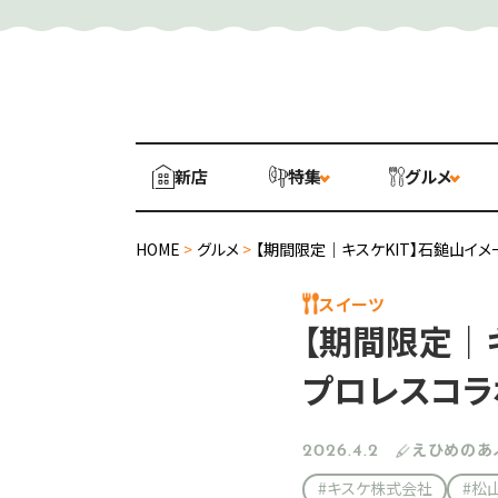
新店
特集
グルメ
HOME
>
グルメ
>
【期間限定｜キスケKIT】石鎚山イ
スイーツ
【期間限定｜
プロレスコラ
えひめのあ
2026.4.2
#キスケ株式会社
#松