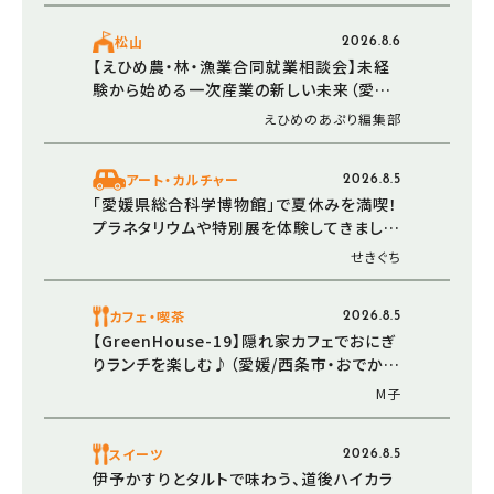
松山
2026.8.6
【えひめ農・林・漁業合同就業相談会】未経
験から始める一次産業の新しい未来（愛媛/
松山市・西条市）
えひめのあぷり編集部
アート・カルチャー
2026.8.5
「愛媛県総合科学博物館」で夏休みを満喫！
プラネタリウムや特別展を体験してきました
（愛媛/新居浜市・おでかけレポ）
せきぐち
カフェ・喫茶
2026.8.5
【GreenHouse-19】隠れ家カフェでおにぎ
りランチを楽しむ♪（愛媛/西条市・おでかけ
レポ）
M子
スイーツ
2026.8.5
伊予かすりとタルトで味わう、道後ハイカラ