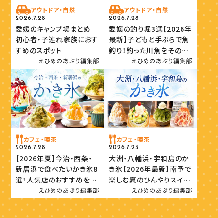
アウトドア・自然
アウトドア・自然
2026.7.28
2026.7.28
愛媛のキャンプ場まとめ｜
愛媛の釣り堀3選【2026年
初心者・子連れ家族におす
最新】子どもと手ぶらで魚
すめのスポット
釣り！釣った川魚をその場
で味わおう
えひめのあぷり編集部
えひめのあぷり編集部
カフェ・喫茶
カフェ・喫茶
2026.7.28
2026.7.23
【2026年夏】今治・西条・
大洲・八幡浜・宇和島のか
新居浜で食べたいかき氷8
き氷【2026年最新】南予で
選！人気店のおすすめを紹
楽しむ夏のひんやりスイー
介
ツ
えひめのあぷり編集部
えひめのあぷり編集部