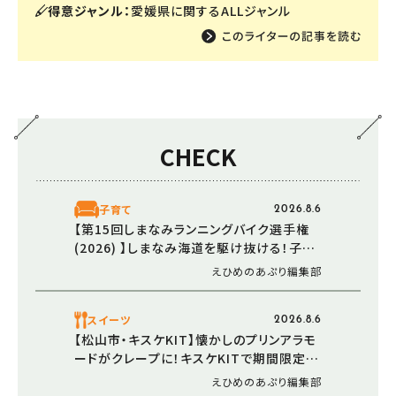
得意ジャンル：
愛媛県に関するALLジャンル
CHECK
子育て
2026.8.6
【第15回しまなみランニングバイク選手権
(2026) 】しまなみ海道を駆け抜ける！子ど
もの挑戦と笑顔が輝く秋の特別な一日（愛
えひめのあぷり編集部
媛/今治市）
スイーツ
2026.8.6
【松山市・キスケKIT】懐かしのプリンアラモ
ードがクレープに！キスケKITで期間限定販
売中
えひめのあぷり編集部