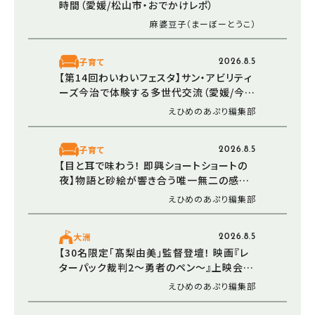
時間（愛媛/松山市・おでかけレポ）
麻婆豆子（まーぼーとうこ）
子育て
2026.8.5
【第14回わいわいフェスタ】サン・アビリティ
ーズ今治で体験する多世代交流（愛媛/今治
市）
えひめのあぷり編集部
子育て
2026.8.5
【目と耳で味わう！ 即興ショートショートの
夜】物語と砂絵が響き合う唯一無二の感動
体験（愛媛/松山市）
えひめのあぷり編集部
大洲
2026.8.5
【30名限定「髙梨由美」監督登壇！ 映画『レ
ターパック裁判2～勇者のペン～』上映会＆
トークショー in 大洲】監督参加の懇親会も
えひめのあぷり編集部
実施（愛媛／大洲市）