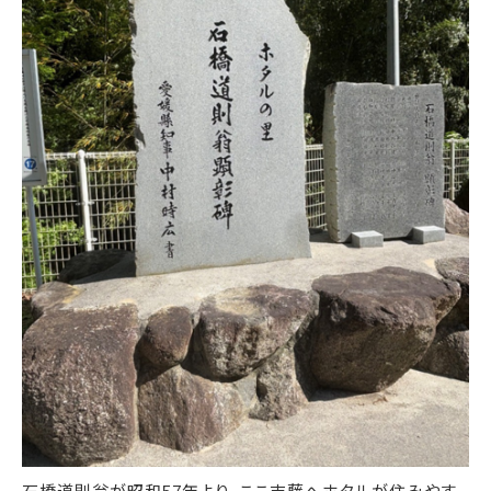
石橋道則翁が昭和57年より、ここ吉藤へホタルが住みやす