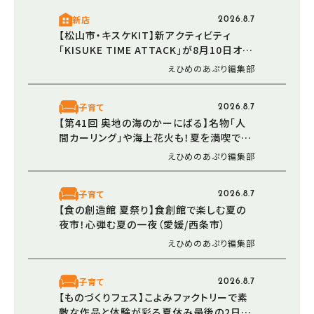
新店
2026.8.7
【松山市・キスケKIT】新アクティビティ
「KISUKE TIME ATTACK」が8月10日オー
プン！ 走る・登る・くぐる――全身で障害物に挑
えひめのあぷり編集部
む体験型エリア
子育て
2026.8.7
【第41回 奥地の海のかーにばる】名物「人
間カーリング」や海上花火も！夏を満喫でき
る恒例イベント（愛媛/西予市）
えひめのあぷり編集部
子育て
2026.8.7
【食の創造館 夏祭り】食創館で楽しむ夏の
夜市！心弾む夏の一夜（愛媛/西条市）
えひめのあぷり編集部
子育て
2026.8.7
【ものづくりフェス】こよみファクトリーで素
敵な作品と体験が彩る夏休み最後の2日間