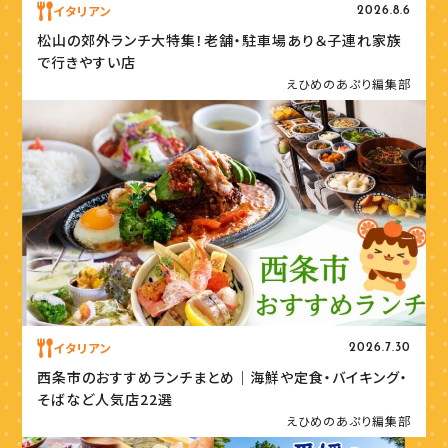
イタリアン
2026.8.6
松山の郊外ランチ大特集！老舗・駐車場あり＆子連れ家族
で行きやすい店
えひめのあぷり編集部
イタリアン
2026.7.30
西条市のおすすめランチまとめ｜海鮮や定食・バイキング・
そばなど人気店22選
えひめのあぷり編集部