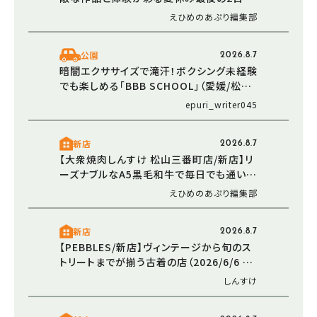
（愛媛/伊予市）
えひめのあぷり編集部
公園
2026.8.7
暗闇エクササイズで滝汗！ボクシング未経験
でも楽しめる「BBB SCHOOL」（愛媛/松山
市・おでかけレポ）
epuri_writer045
新店
2026.8.7
【大衆焼肉しんすけ 松山三番町店/新店】リ
ーズナブルなA5黒毛和牛で毎日でも通いた
くなる焼肉店オープン（2026/5/16 愛媛/松
えひめのあぷり編集部
山市）
新店
2026.8.7
【PEBBLES/新店】ヴィンテージから旬のス
トリートまでが揃う古着の店（2026/6/6 愛
媛/東温市）
しんすけ