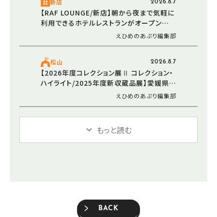
新店
2026.8.7
【RAF LOUNGE/新店】朝から夜まで気軽に
利用できるホテルレストランがオープン
（2026/5/30 愛媛/松山市）
えひめのあぷり編集部
松山
2026.8.7
【2026年度コレクション展Ⅱ コレクション・
ハイライト/2025年度新収蔵品展】愛媛県美
術館で新たなアートと出会う感動のひとと
えひめのあぷり編集部
き（愛媛/松山市）
もっと読む
BACK