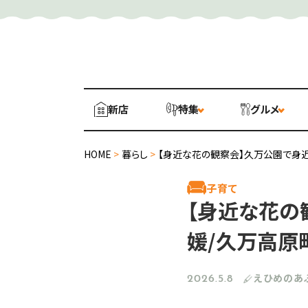
新店
特集
グルメ
HOME
>
暮らし
>
【身近な花の観察会】久万公園で身近
子育て
【身近な花の
媛/久万高原
えひめのあ
2026.5.8