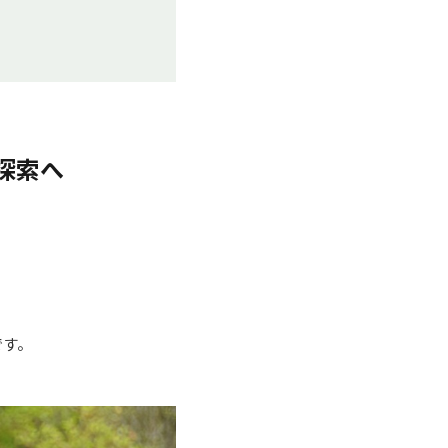
然探索へ
す。