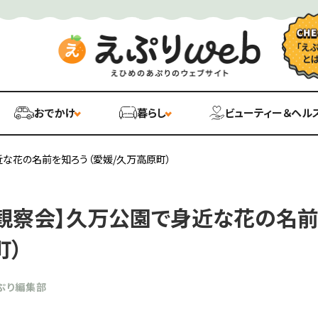
おでかけ
暮らし
ビューティー＆ヘル
な花の名前を知ろう（愛媛/久万高原町）
観察会】久万公園で身近な花の名前
町）
ぷり編集部