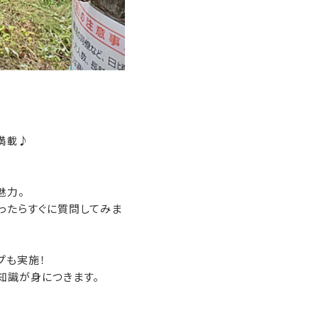
。
満載♪
魅力。
ったらすぐに質問してみま
プも実施！
知識が身につきます。