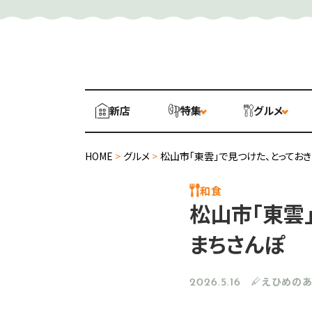
新店
特集
グルメ
HOME
>
グルメ
>
松山市「東雲」で見つけた、とってお
和食
松山市「東雲
まちさんぽ
えひめの
2026.5.16