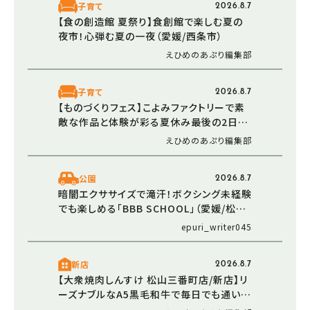
子育て
2026.8.7
【食の創造館 夏祭り】食創館で楽しむ夏の
夜市！心弾む夏の一夜（愛媛/西条市）
えひめのあぷり編集部
子育て
2026.8.7
【ものづくりフェス】こよみファクトリーで素
敵な作品と体験が彩る夏休み最後の2日間
（愛媛/伊予市）
えひめのあぷり編集部
公園
2026.8.7
暗闇エクササイズで滝汗！ボクシング未経験
でも楽しめる「BBB SCHOOL」（愛媛/松山
市・おでかけレポ）
epuri_writer045
新店
2026.8.7
【大衆焼肉しんすけ 松山三番町店/新店】リ
ーズナブルなA5黒毛和牛で毎日でも通いた
くなる焼肉店オープン（2026/5/16 愛媛/松