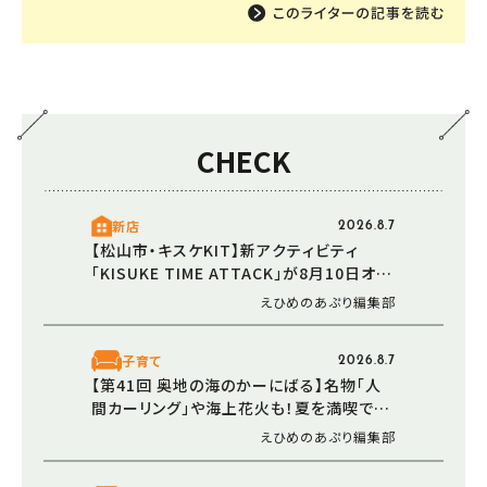
CHECK
新店
2026.8.7
【松山市・キスケKIT】新アクティビティ
「KISUKE TIME ATTACK」が8月10日オー
プン！ 走る・登る・くぐる――全身で障害物に挑
えひめのあぷり編集部
む体験型エリア
子育て
2026.8.7
【第41回 奥地の海のかーにばる】名物「人
間カーリング」や海上花火も！夏を満喫でき
る恒例イベント（愛媛/西予市）
えひめのあぷり編集部