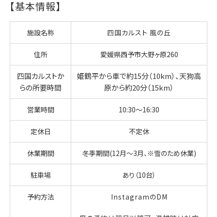
【基本情報】
施設名称
四国カルスト 風の丘
住所
愛媛県西予市大野ヶ原260
四国カルストか
姫鶴平から車で約15分（10km）、天狗高
らの所要時間
原から約20分（15km）
営業時間
10:30～16:30
定休日
不定休
休業期間
冬季期間(12月～3月、※雪のため休業)
駐車場
あり（10台）
予約方法
InstagramのDM