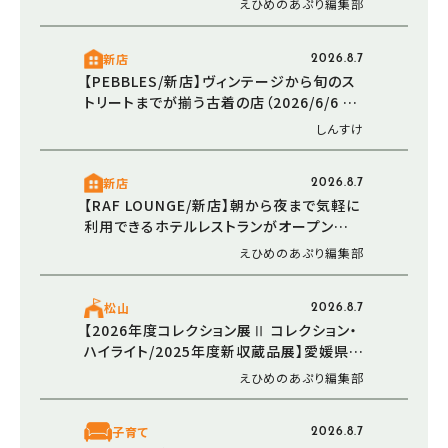
えひめのあぷり編集部
山市）
新店
2026.8.7
【PEBBLES/新店】ヴィンテージから旬のス
トリートまでが揃う古着の店（2026/6/6 愛
媛/東温市）
しんすけ
新店
2026.8.7
【RAF LOUNGE/新店】朝から夜まで気軽に
利用できるホテルレストランがオープン
（2026/5/30 愛媛/松山市）
えひめのあぷり編集部
松山
2026.8.7
【2026年度コレクション展Ⅱ コレクション・
ハイライト/2025年度新収蔵品展】愛媛県美
術館で新たなアートと出会う感動のひとと
えひめのあぷり編集部
き（愛媛/松山市）
子育て
2026.8.7