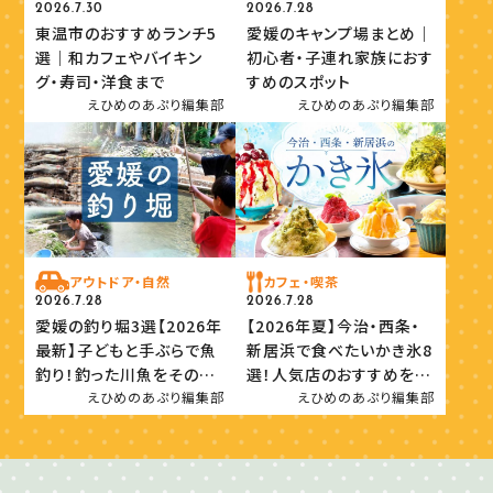
2026.7.30
2026.7.28
東温市のおすすめランチ5
愛媛のキャンプ場まとめ｜
選｜和カフェやバイキン
初心者・子連れ家族におす
グ・寿司・洋食まで
すめのスポット
えひめのあぷり編集部
えひめのあぷり編集部
アウトドア・自然
カフェ・喫茶
2026.7.28
2026.7.28
愛媛の釣り堀3選【2026年
【2026年夏】今治・西条・
最新】子どもと手ぶらで魚
新居浜で食べたいかき氷8
釣り！釣った川魚をその場
選！人気店のおすすめを紹
で味わおう
介
えひめのあぷり編集部
えひめのあぷり編集部