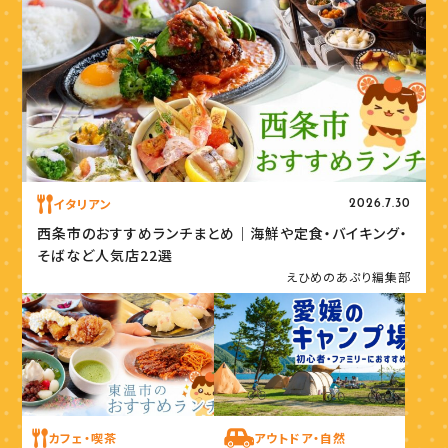
イタリアン
2026.7.30
西条市のおすすめランチまとめ｜海鮮や定食・バイキング・
そばなど人気店22選
えひめのあぷり編集部
カフェ・喫茶
アウトドア・自然