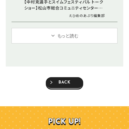
【中村克選手とスイムフェスティバル トーク
ショー】松山市総合コミュニティセンターで
水泳について楽しく学ぼう（愛媛/松山市）
えひめのあぷり編集部
もっと読む
BACK