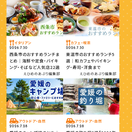
イタリアン
カフェ・喫茶
2026.7.30
2026.7.30
西条市のおすすめランチま
東温市のおすすめランチ5
とめ｜海鮮や定食・バイキ
選｜和カフェやバイキン
ング・そばなど人気店22選
グ・寿司・洋食まで
えひめのあぷり編集部
えひめのあぷり編集部
アウトドア・自然
アウトドア・自然
2026.7.28
2026.7.28