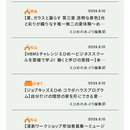
西条
2026.8.10
【夏、ガラスと暮らす 第三章 透明な景色】光
と彩りが織りなす唯一無二の夏体験〜めく
るめくガラスアートの世界へご招待（愛媛/
えひめのあぷり編集部
西条市）
松山
2026.8.10
【HBMSチャレンジえひめ〜ビジネススクー
ルを愛媛で学ぶ！ 働くと学びの実践〜】本気
で変わりたい社会人と学生のためのビジネ
えひめのあぷり編集部
ススクール体験（愛媛/松山市）
子育て
2026.8.10
【ジョブキッズえひめ コラボハウスプログラ
ム】自分だけの理想の家を形にできる夏休
み限定イベント（愛媛/松山市）
えひめのあぷり編集部
松山
2026.8.10
【演劇ワークショップ参加者募集～ミュージ