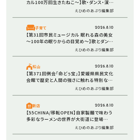
カル100万回生きたねこ～】歌・ダンス・演技
で一つの舞台を創り上げよう（愛媛/松山
えひめのあぷり編集部
市）
子育て
2026.8.10
【第31回市民ミュージカル 眠れる森の美女
～100年の眠りからの目覚め～】歌とダンス
で描くオリジナル作品を上演（愛媛/松山市）
えひめのあぷり編集部
松山
2026.8.10
【第371回例会「命どぅ宝」】愛媛県県民文化
会館で歴史と人間の強さに触れる特別な演
劇体験をあなたに（愛媛/松山市）
えひめのあぷり編集部
新店
2026.8.10
【55CHINA/移転OPEN】自家製麺で味わう
多彩なラーメンの世界が大街道に登場
（2026/05/22 愛媛/松山市）
えひめのあぷり編集部