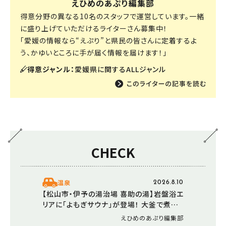
えひめのあぷり編集部
得意分野の異なる10名のスタッフで運営しています。一緒
に盛り上げていただけるライターさん募集中！
「愛媛の情報なら“えぷり”と県民の皆さんに定着するよ
う、かゆいところに手が届く情報を届けます！」
得意ジャンル：
愛媛県に関するALLジャンル
CHECK
温泉
2026.8.10
【松山市・伊予の湯治場 喜助の湯】岩盤浴エ
リアに「よもぎサウナ」が登場！ 大釜で煮出
すよもぎの蒸気を全身で浴びる新体験
えひめのあぷり編集部