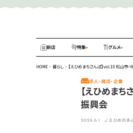
新店
特集
グルメ
HOME
>
暮らし
>
【えひめまちさんぽ】vol.10 松
求人・就活・企業
【えひめまちさ
振興会
えひめのあ
2026.6.1