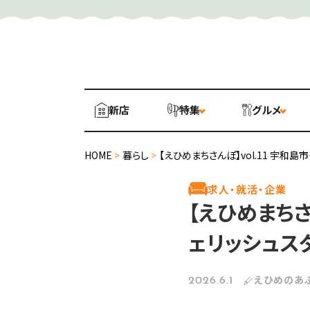
新店
特集
グルメ
HOME
>
暮らし
>
【えひめまちさんぽ】vol.11 宇
求人・就活・企業
【えひめまちさ
ェリッシュス
えひめのあ
2026.6.1