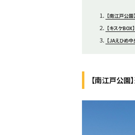
【南江戸公園
【キスケBO
【JAえひめ
【南江戸公園