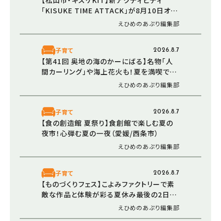
「KISUKE TIME ATTACK」が8月10日オー
プン！ 走る・登る・くぐる――全身で障害物に挑
えひめのあぷり編集部
む体験型エリア
子育て
2026.8.7
【第41回 奥地の海のかーにばる】名物「人
間カーリング」や海上花火も！夏を満喫でき
る恒例イベント（愛媛/西予市）
えひめのあぷり編集部
子育て
2026.8.7
【食の創造館 夏祭り】食創館で楽しむ夏の
夜市！心弾む夏の一夜（愛媛/西条市）
えひめのあぷり編集部
子育て
2026.8.7
【ものづくりフェス】こよみファクトリーで素
敵な作品と体験が彩る夏休み最後の2日間
（愛媛/伊予市）
えひめのあぷり編集部