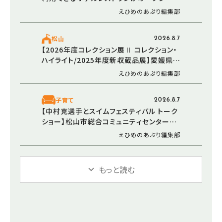
（2026/5/30 愛媛/松山市）
えひめのあぷり編集部
松山
2026.8.7
【2026年度コレクション展Ⅱ コレクション・
ハイライト/2025年度新収蔵品展】愛媛県美
術館で新たなアートと出会う感動のひとと
えひめのあぷり編集部
き（愛媛/松山市）
子育て
2026.8.7
【中村克選手とスイムフェスティバル トーク
ショー】松山市総合コミュニティセンターで
水泳について楽しく学ぼう（愛媛/松山市）
えひめのあぷり編集部
もっと読む