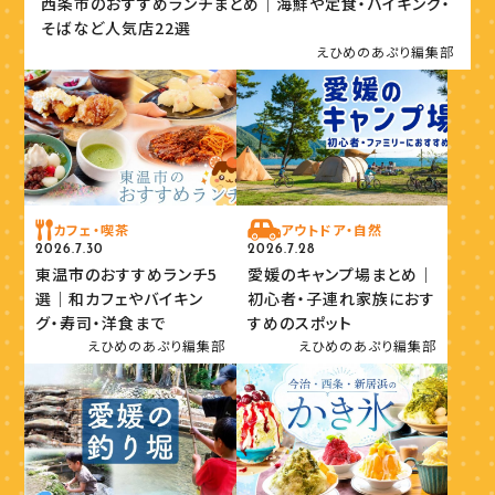
西条市のおすすめランチまとめ｜海鮮や定食・バイキング・
そばなど人気店22選
えひめのあぷり編集部
カフェ・喫茶
アウトドア・自然
2026.7.30
2026.7.28
東温市のおすすめランチ5
愛媛のキャンプ場まとめ｜
選｜和カフェやバイキン
初心者・子連れ家族におす
グ・寿司・洋食まで
すめのスポット
えひめのあぷり編集部
えひめのあぷり編集部