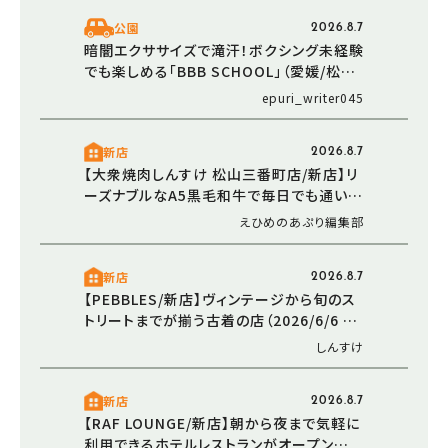
公園
2026.8.7
暗闇エクササイズで滝汗！ボクシング未経験
でも楽しめる「BBB SCHOOL」（愛媛/松山
市・おでかけレポ）
epuri_writer045
新店
2026.8.7
【大衆焼肉しんすけ 松山三番町店/新店】リ
ーズナブルなA5黒毛和牛で毎日でも通いた
くなる焼肉店オープン（2026/5/16 愛媛/松
えひめのあぷり編集部
山市）
新店
2026.8.7
【PEBBLES/新店】ヴィンテージから旬のス
トリートまでが揃う古着の店（2026/6/6 愛
媛/東温市）
しんすけ
新店
2026.8.7
【RAF LOUNGE/新店】朝から夜まで気軽に
利用できるホテルレストランがオープン