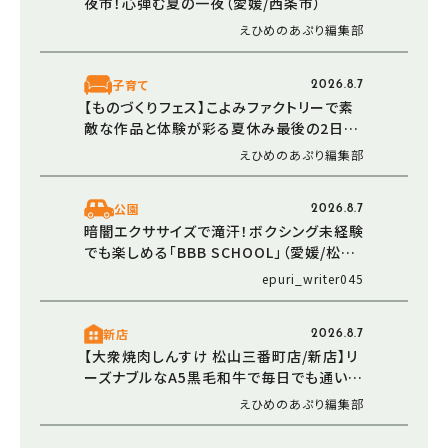
夜市！心弾む夏の一夜（愛媛/西条市）
えひめのあぷり編集部
子育て
2026.8.7
【ものづくりフェス】こよみファクトリーで素
敵な作品と体験が彩る夏休み最後の2日間
（愛媛/伊予市）
えひめのあぷり編集部
公園
2026.8.7
暗闇エクササイズで滝汗！ボクシング未経験
でも楽しめる「BBB SCHOOL」（愛媛/松山
市・おでかけレポ）
epuri_writer045
新店
2026.8.7
【大衆焼肉しんすけ 松山三番町店/新店】リ
ーズナブルなA5黒毛和牛で毎日でも通いた
くなる焼肉店オープン（2026/5/16 愛媛/松
えひめのあぷり編集部
山市）