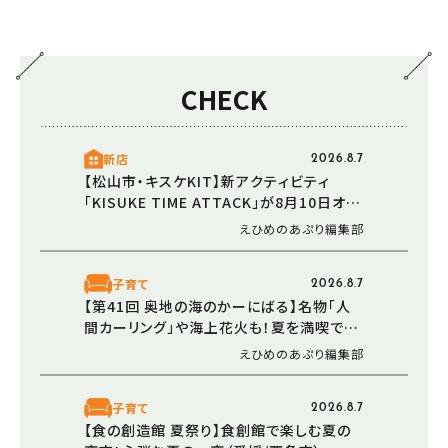
CHECK
新店
2026.8.7
【松山市・キスケKIT】新アクティビティ
「KISUKE TIME ATTACK」が8月10日オー
プン！ 走る・登る・くぐる――全身で障害物に挑
えひめのあぷり編集部
む体験型エリア
子育て
2026.8.7
【第41回 奥地の海のかーにばる】名物「人
間カーリング」や海上花火も！夏を満喫でき
る恒例イベント（愛媛/西予市）
えひめのあぷり編集部
子育て
2026.8.7
【食の創造館 夏祭り】食創館で楽しむ夏の