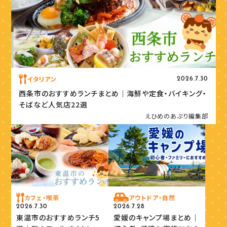
イタリアン
2026.7.30
西条市のおすすめランチまとめ｜海鮮や定食・バイキング・
そばなど人気店22選
えひめのあぷり編集部
カフェ・喫茶
アウトドア・自然
2026.7.30
2026.7.28
東温市のおすすめランチ5
愛媛のキャンプ場まとめ｜