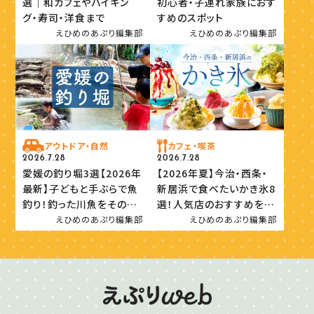
選｜和カフェやバイキン
初心者・子連れ家族におす
グ・寿司・洋食まで
すめのスポット
えひめのあぷり編集部
えひめのあぷり編集部
アウトドア・自然
カフェ・喫茶
2026.7.28
2026.7.28
愛媛の釣り堀3選【2026年
【2026年夏】今治・西条・
最新】子どもと手ぶらで魚
新居浜で食べたいかき氷8
釣り！釣った川魚をその場
選！人気店のおすすめを紹
で味わおう
介
えひめのあぷり編集部
えひめのあぷり編集部