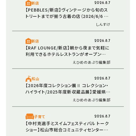
新店
2026.8.7
【PEBBLES/新店】ヴィンテージから旬のス
トリートまでが揃う古着の店（2026/6/6 愛
媛/東温市）
しんすけ
新店
2026.8.7
【RAF LOUNGE/新店】朝から夜まで気軽に
利用できるホテルレストランがオープン
（2026/5/30 愛媛/松山市）
えひめのあぷり編集部
松山
2026.8.7
【2026年度コレクション展Ⅱ コレクション・
ハイライト/2025年度新収蔵品展】愛媛県美
術館で新たなアートと出会う感動のひとと
えひめのあぷり編集部
き（愛媛/松山市）
子育て
2026.8.7
【中村克選手とスイムフェスティバル トーク
ショー】松山市総合コミュニティセンターで
水泳について楽しく学ぼう（愛媛/松山市）