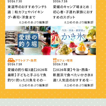
2026.7.30
2026.7.28
東温市のおすすめランチ5
愛媛のキャンプ場まとめ｜
選｜和カフェやバイキン
初心者・子連れ家族におす
グ・寿司・洋食まで
すめのスポット
えひめのあぷり編集部
えひめのあぷり編集部
アウトドア・自然
カフェ・喫茶
2026.7.28
2026.7.28
愛媛の釣り堀3選【2026年
【2026年夏】今治・西条・
最新】子どもと手ぶらで魚
新居浜で食べたいかき氷8
釣り！釣った川魚をその場
選！人気店のおすすめを紹
で味わおう
介
えひめのあぷり編集部
えひめのあぷり編集部