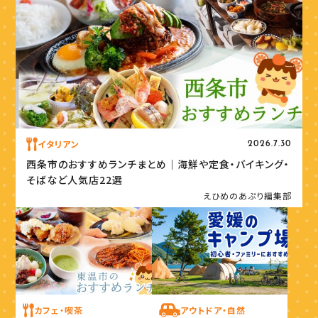
イタリアン
2026.7.30
西条市のおすすめランチまとめ｜海鮮や定食・バイキング・
そばなど人気店22選
えひめのあぷり編集部
カフェ・喫茶
アウトドア・自然