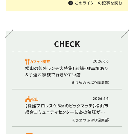
CHECK
カフェ・喫茶
2026.8.6
松山の郊外ランチ大特集！老舗・駐車場あり
＆子連れ家族で行きやすい店
えひめのあぷり編集部
松山
2026.8.6
【愛媛プロレス9.6秋のビッグマッチ】松山市
総合コミュニティセンターにあの熱狂が帰っ
てくる！プロレス観戦で非日常の興奮と感動
えひめのあぷり編集部
を（愛媛/松山市）