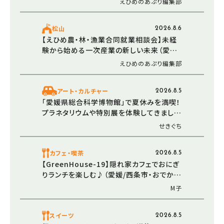
えひめのあぷり編集部
媛/今治市）
松山
2026.8.6
【えひめ農・林・漁業合同就業相談会】未経
験から始める一次産業の新しい未来（愛媛/
松山市・西条市）
えひめのあぷり編集部
アート・カルチャー
2026.8.5
「愛媛県総合科学博物館」で夏休みを満喫！
プラネタリウムや特別展を体験してきました
（愛媛/新居浜市・おでかけレポ）
せきぐち
カフェ・喫茶
2026.8.5
【GreenHouse-19】隠れ家カフェでおにぎ
りランチを楽しむ♪（愛媛/西条市・おでかけ
レポ）
M子
スイーツ
2026.8.5