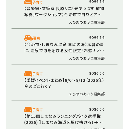
子育て
2026.8.6
【音楽家・文筆家 良原リエ「光でうつす 植物
写真」ワークショップ】今治市で自然とアー
トが交差する夏の特別体験（愛媛/今治市）
えひめのあぷり編集部
温泉
2026.8.6
【今治市・しまなみ温泉 喜助の湯】猛暑の夏
に、温泉で涼を浴びる女性限定「冷感ナノミ
スト」が登場！
えひめのあぷり編集部
子育て
2026.8.6
【愛媛イベントまとめ】8/6～8/12（2026年）
今週どこ行く？
えひめのあぷり編集部
子育て
2026.8.6
【第15回しまなみランニングバイク選手権
(2026) 】しまなみ海道を駆け抜ける！子ど
もの挑戦と笑顔が輝く秋の特別な一日（愛