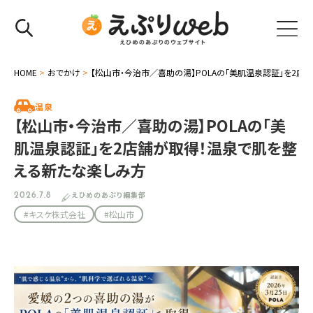
HOME
>
おでかけ
>
【松山市・今治市／喜助の湯】POLAの「美肌温泉認証」を2
温泉
【松山市・今治市／喜助の湯】POLAの「美
肌温泉認証」を2店舗が取得！温泉で肌を整
える新たな楽しみ方
えひめのあぷり編集部
2026.7.8
#キスケ株式会社
#松山市