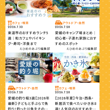
カフェ・喫茶
アウトドア・自然
2026.7.30
2026.7.28
東温市のおすすめランチ5
愛媛のキャンプ場まとめ｜
選｜和カフェやバイキン
初心者・子連れ家族におす
グ・寿司・洋食まで
すめのスポット
えひめのあぷり編集部
えひめのあぷり編集部
アウトドア・自然
カフェ・喫茶
2026.7.28
2026.7.28
愛媛の釣り堀3選【2026年
【2026年夏】今治・西条・
最新】子どもと手ぶらで魚
新居浜で食べたいかき氷8
釣り！釣った川魚をその場
選！人気店のおすすめを紹