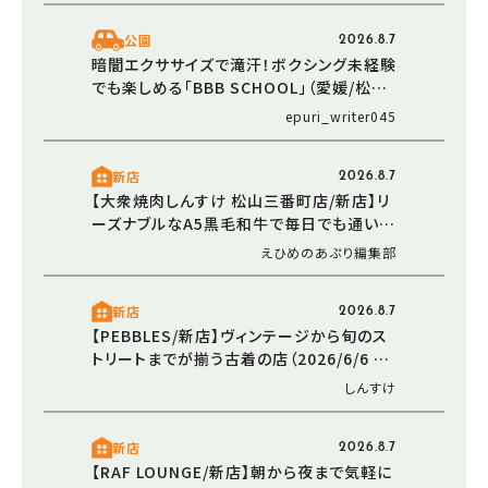
公園
2026.8.7
暗闇エクササイズで滝汗！ボクシング未経験
でも楽しめる「BBB SCHOOL」（愛媛/松山
市・おでかけレポ）
epuri_writer045
新店
2026.8.7
【大衆焼肉しんすけ 松山三番町店/新店】リ
ーズナブルなA5黒毛和牛で毎日でも通いた
くなる焼肉店オープン（2026/5/16 愛媛/松
えひめのあぷり編集部
山市）
新店
2026.8.7
【PEBBLES/新店】ヴィンテージから旬のス
トリートまでが揃う古着の店（2026/6/6 愛
媛/東温市）
しんすけ
新店
2026.8.7
【RAF LOUNGE/新店】朝から夜まで気軽に