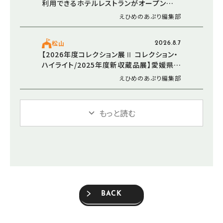
利用できるホテルレストランがオープン
（2026/5/30 愛媛/松山市）
えひめのあぷり編集部
松山
2026.8.7
【2026年度コレクション展Ⅱ コレクション・
ハイライト/2025年度新収蔵品展】愛媛県美
術館で新たなアートと出会う感動のひとと
えひめのあぷり編集部
き（愛媛/松山市）
もっと読む
BACK