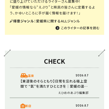
に盛り上げていただけるライターさん募集中！
「愛媛の情報なら“えぷり”と県民の皆さんに定着するよ
う、かゆいところに手が届く情報を届けます！」
得意ジャンル：
愛媛県に関するALLジャンル
CHECK
温泉
2026.8.7
【東道後のそらともり】日常を忘れる極上空
間で “氣”を満たすひとときを｜愛媛の温泉
で楽しむ夏
えひめのあぷり編集部
新店
2026.8.7