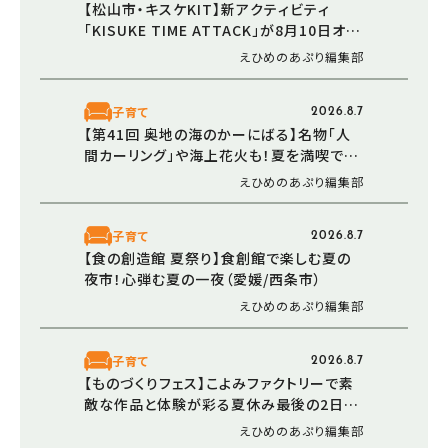
【松山市・キスケKIT】新アクティビティ
「KISUKE TIME ATTACK」が8月10日オー
プン！ 走る・登る・くぐる――全身で障害物に挑
えひめのあぷり編集部
む体験型エリア
子育て
2026.8.7
【第41回 奥地の海のかーにばる】名物「人
間カーリング」や海上花火も！夏を満喫でき
る恒例イベント（愛媛/西予市）
えひめのあぷり編集部
子育て
2026.8.7
【食の創造館 夏祭り】食創館で楽しむ夏の
夜市！心弾む夏の一夜（愛媛/西条市）
えひめのあぷり編集部
子育て
2026.8.7
【ものづくりフェス】こよみファクトリーで素
敵な作品と体験が彩る夏休み最後の2日間
（愛媛/伊予市）
えひめのあぷり編集部