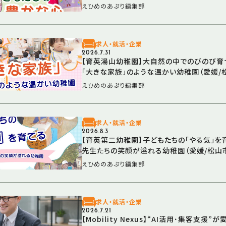
えひめのあぷり編集部
求人・就活・企業
2026.7.31
【育英湯山幼稚園】大自然の中でのびのび育
「大きな家族」のような温かい幼稚園（愛媛/
えひめのあぷり編集部
求人・就活・企業
2026.8.3
【育英第二幼稚園】子どもたちの「やる気」を
先生たちの笑顔が溢れる幼稚園（愛媛/松山
えひめのあぷり編集部
求人・就活・企業
2026.7.21
【Mobility Nexus】“AI活用･集客支援”