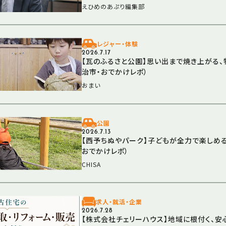
えひめのあぷり編集部
レジャー・体験
2026.7.17
【瓦のふるさと公園】思い出まで焼き上がる、
治市・おでかけレポ）
おまい
公園
2026.7.13
【西予ちぬやパーク】子どもが全力で楽しめる
おでかけレポ）
CHISA
求人・就活・企業
2026.7.28
【株式会社チェリーハウス】地域に根付く、