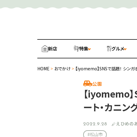
新店
特集
グルメ
HOME
>
おでかけ
>
【iyomemo】SNSで話題！ シ
公園
【iyomem
ート・カニング
えひめの
2022.9.28
#松山市