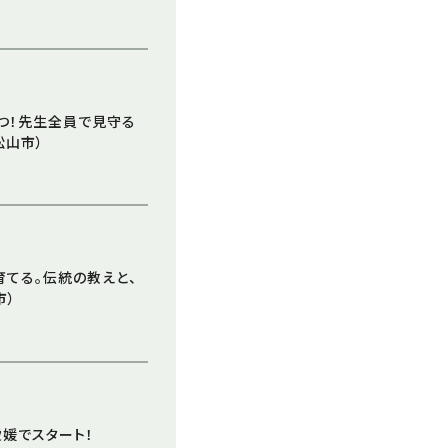
つ！先生全員で見守る
松山市）
育てる。伝統の教えと、
市）
が愛媛でスタート！