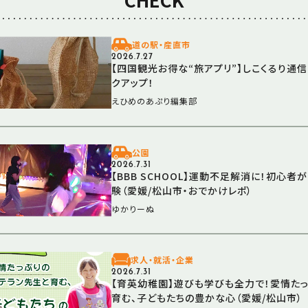
道の駅・産直市
2026.7.27
【四国観光お得な“旅アプリ”】しこくるり通
クアップ！
えひめのあぷり編集部
公園
2026.7.31
【BBB SCHOOL】運動不足解消に！初心
験（愛媛/松山市・おでかけレポ）
ゆかりーぬ
求人・就活・企業
2026.7.31
【育英幼稚園】遊びも学びも全力で！愛情た
育む、子どもたちの豊かな心（愛媛/松山市）