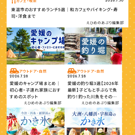
カフェ・喫茶
2026.7.30
東温市のおすすめランチ5選｜和カフェやバイキング・寿
司・洋食まで
えひめのあぷり編集部
アウトドア・自然
アウトドア・自然
2026.7.28
2026.7.28
愛媛のキャンプ場まとめ｜
愛媛の釣り堀3選【2026年
初心者・子連れ家族におす
最新】子どもと手ぶらで魚
すめのスポット
釣り！釣った川魚をその場
で味わおう
えひめのあぷり編集部
えひめのあぷり編集部