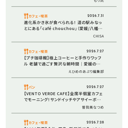
もり氏
カフェ・喫茶
2026.7.31
進化系かき氷が食べられる！ 道の駅みなっ
とにある「café chouchou」（愛媛/八幡浜
市・おでかけレポ）
CHISA
カフェ・喫茶
2026.7.27
【プチ珈琲館】極上コーヒーと手作りワッフ
ル 老舗で過ごす贅沢な朝時間｜愛媛の夏
モーニング（愛媛/西条市）
えひめのあぷり編集部
パン
2026.7.27
【VENTO VERDE CAFE】全席半個室カフェ
でモーニング！サンドイッチやアサイーボウ
ルも！？（愛媛/松山市・おでかけレポ）
曽我美なつめ
カフェ・喫茶
2026.7.28