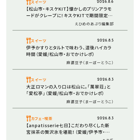
スイーツ
2026.8.6
【松山市・キスケKIT】懐かしのプリンアラモ
ードがクレープに！キスケKITで期間限定販
売中
えひめのあぷり編集部
スイーツ
2026.8.5
伊予かすりとタルトで味わう、道後ハイカラ
時間（愛媛/松山市・おでかけレポ）
麻婆豆子（まーぼーとうこ）
スイーツ
2026.8.3
大正ロマンの入り口は松山に。「萬翠荘」と
「愛松亭」（愛媛/松山市・おでかけレポ）
麻婆豆子（まーぼーとうこ）
カフェ・喫茶
2026.8.3
【anpatisserie七日】こだわり尽くした新
宮抹茶の贅沢氷を堪能！（愛媛/伊予市・お
でかけレポ）