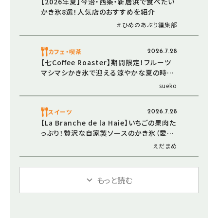
【2026年夏】今治・西条・新居浜で食べたい
かき氷8選！人気店のおすすめを紹介
えひめのあぷり編集部
カフェ・喫茶
2026.7.28
【七Coffee Roaster】期間限定！フルーツ
マシマシかき氷で迎える涼やかな夏の時間
（愛媛/西条市・おでかけレポ）
sueko
スイーツ
2026.7.28
【La Branche de la Haie】いちごの果肉た
っぷり！贅沢な自家製ソースのかき氷（愛媛/
松山市・おでかけレポ）
えだまめ
もっと読む