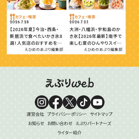
カフェ・喫茶
カフェ・喫茶
2026.7.28
2026.7.23
【2026年夏】今治・西条・
大洲・八幡浜・宇和島のか
新居浜で食べたいかき氷8
き氷【2026年最新】南予で
選！人気店のおすすめを紹
楽しむ夏のひんやりスイー
介
ツ
えひめのあぷり編集部
えひめのあぷり編集部
運営会社
プライバシーポリシー
サイトマップ
お知らせ
お問い合わせ
えぷりパートナーズ
ライター紹介