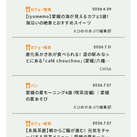
カフェ・喫茶
2026.6.29
【iyomemo】愛媛の海が見えるカフェ3選！
海沿いの絶景とおすすめスイーツ
えひめのあぷり編集部
カフェ・喫茶
2026.7.31
進化系かき氷が食べられる！ 道の駅みなっ
とにある「café chouchou」（愛媛/八幡浜
市・おでかけレポ）
CHISA
パン
2026.7.27
愛媛の夏モーニング4選（喫茶店編）｜愛媛
の夏あそび
えひめのあぷり編集部
カフェ・喫茶
2026.7.27
【ゑ風茶屋】朝からご飯が進む！ 元気をチャ
ージする至高メニュー｜愛媛の夏モーニン