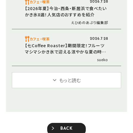
カフェ・喫茶
2026.7.28
【2026年夏】今治・西条・新居浜で食べたい
かき氷8選！人気店のおすすめを紹介
えひめのあぷり編集部
カフェ・喫茶
2026.7.28
【七Coffee Roaster】期間限定！フルーツ
マシマシかき氷で迎える涼やかな夏の時間
（愛媛/西条市・おでかけレポ）
sueko
もっと読む
BACK