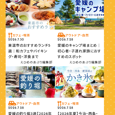
カフェ・喫茶
アウトドア・自然
2026.7.30
2026.7.28
東温市のおすすめランチ5
愛媛のキャンプ場まとめ｜
選｜和カフェやバイキン
初心者・子連れ家族におす
グ・寿司・洋食まで
すめのスポット
えひめのあぷり編集部
えひめのあぷり編集部
アウトドア・自然
カフェ・喫茶
2026.7.28
2026.7.28
愛媛の釣り堀3選【2026年
【2026年夏】今治・西条・