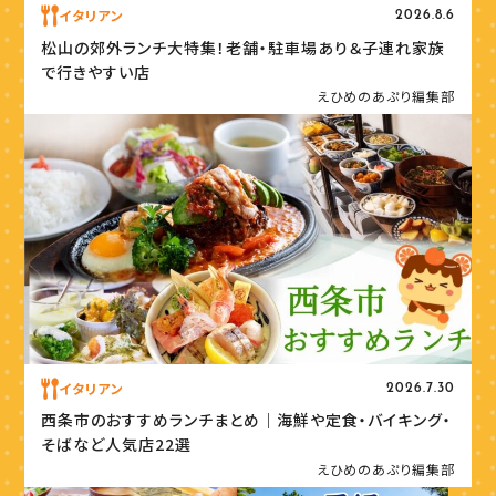
イタリアン
2026.8.6
松山の郊外ランチ大特集！老舗・駐車場あり＆子連れ家族
で行きやすい店
えひめのあぷり編集部
イタリアン
2026.7.30
西条市のおすすめランチまとめ｜海鮮や定食・バイキング・
そばなど人気店22選
えひめのあぷり編集部