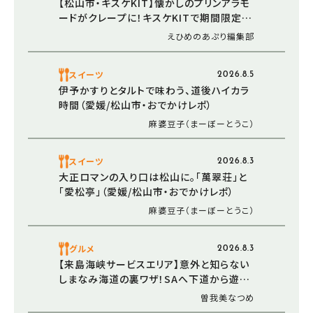
【松山市・キスケKIT】懐かしのプリンアラモ
ードがクレープに！キスケKITで期間限定販
売中
えひめのあぷり編集部
スイーツ
2026.8.5
伊予かすりとタルトで味わう、道後ハイカラ
時間（愛媛/松山市・おでかけレポ）
麻婆豆子（まーぼーとうこ）
スイーツ
2026.8.3
大正ロマンの入り口は松山に。「萬翠荘」と
「愛松亭」（愛媛/松山市・おでかけレポ）
麻婆豆子（まーぼーとうこ）
グルメ
2026.8.3
【来島海峡サービスエリア】意外と知らない
しまなみ海道の裏ワザ！SAへ下道から遊び
に行ってみた（愛媛/今治市・おでかけレポ）
曽我美なつめ