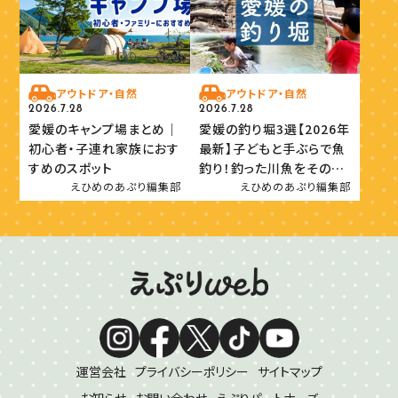
アウトドア・自然
アウトドア・自然
2026.7.28
2026.7.28
愛媛のキャンプ場まとめ｜
愛媛の釣り堀3選【2026年
初心者・子連れ家族におす
最新】子どもと手ぶらで魚
すめのスポット
釣り！釣った川魚をその場
で味わおう
えひめのあぷり編集部
えひめのあぷり編集部
運営会社
プライバシーポリシー
サイトマップ
お知らせ
お問い合わせ
えぷりパートナーズ