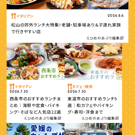
イタリアン
2026.8.6
松山の郊外ランチ大特集！老舗・駐車場あり＆子連れ家族
で行きやすい店
えひめのあぷり編集部
イタリアン
カフェ・喫茶
2026.7.30
2026.7.30
西条市のおすすめランチま
東温市のおすすめランチ5
とめ｜海鮮や定食・バイキ
選｜和カフェやバイキン
ング・そばなど人気店22選
グ・寿司・洋食まで
えひめのあぷり編集部
えひめのあぷり編集部