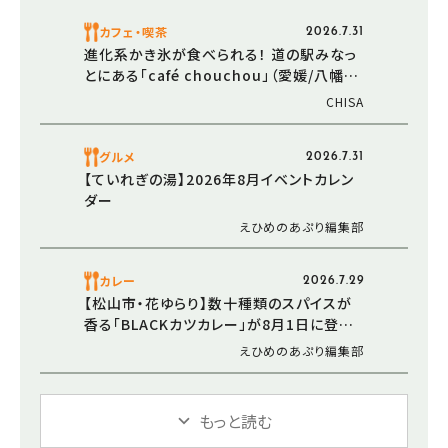
カフェ・喫茶
2026.7.31
進化系かき氷が食べられる！ 道の駅みなっ
とにある「café chouchou」（愛媛/八幡浜
市・おでかけレポ）
CHISA
グルメ
2026.7.31
【ていれぎの湯】2026年8月イベントカレン
ダー
えひめのあぷり編集部
カレー
2026.7.29
【松山市・花ゆらり】数十種類のスパイスが
香る「BLACKカツカレー」が8月1日に登場！
サウナ後の新定番を目指す「サ飯-1.0」第2
えひめのあぷり編集部
弾
もっと読む