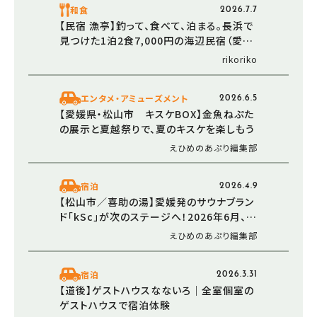
和食
2026.7.7
【民宿 漁亭】釣って、食べて、泊まる。長浜で
見つけた1泊2食7,000円の海辺民宿（愛媛/
大洲市・おでかけレポ）
rikoriko
エンタメ・アミューズメント
2026.6.5
【愛媛県・松山市 キスケBOX】金魚ねぷた
の展示と夏越祭りで、夏のキスケを楽しもう
えひめのあぷり編集部
宿泊
2026.4.9
【松山市／喜助の湯】愛媛発のサウナブラン
ド「kSc」が次のステージへ！2026年6月、女
性専用の内気浴ルームが誕生予定
えひめのあぷり編集部
宿泊
2026.3.31
【道後】ゲストハウスなないろ｜全室個室の
ゲストハウスで宿泊体験