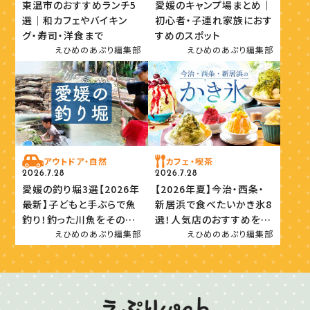
東温市のおすすめランチ5
愛媛のキャンプ場まとめ｜
選｜和カフェやバイキン
初心者・子連れ家族におす
グ・寿司・洋食まで
すめのスポット
えひめのあぷり編集部
えひめのあぷり編集部
アウトドア・自然
カフェ・喫茶
2026.7.28
2026.7.28
愛媛の釣り堀3選【2026年
【2026年夏】今治・西条・
最新】子どもと手ぶらで魚
新居浜で食べたいかき氷8
釣り！釣った川魚をその場
選！人気店のおすすめを紹
で味わおう
介
えひめのあぷり編集部
えひめのあぷり編集部