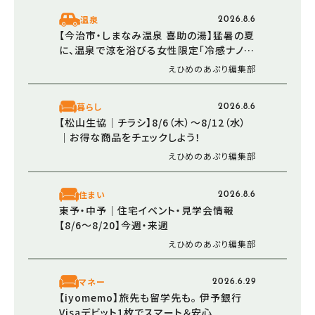
温泉
2026.8.6
【今治市・しまなみ温泉 喜助の湯】猛暑の夏
に、温泉で涼を浴びる女性限定「冷感ナノミ
スト」が登場！
えひめのあぷり編集部
暮らし
2026.8.6
【松山生協│チラシ】8/6（木）～8/12（水）
｜お得な商品をチェックしよう！
えひめのあぷり編集部
住まい
2026.8.6
東予・中予｜住宅イベント・見学会情報
【8/6～8/20】今週・来週
えひめのあぷり編集部
マネー
2026.6.29
【iyomemo】旅先も留学先も。 伊予銀行
Visaデビット1枚でスマート＆安心