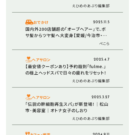
ニュー登場！（愛媛/松山市・新メニュー）
えひめのあぷり編集部
おでかけ
2025.11.5
国内外200店舗超の「オーブヘアー」で、ボ
サ髪からツヤ髪へ大変身【愛媛/今治市・お
でかけレポ】
ぺこら
ヘアサロン
2025.4.7
【最安値クーポンあり】予約殺到「fulme.」
の極上ヘッドスパで日々の疲れをリセット！
えひめのあぷり編集部
ヘアサロン
2025.3.27
「伝説の幹細胞再生スパ」が新登場！｜松山
市･美容室｜オトナ女子のしおり
えひめのあぷり編集部
カフェ・喫茶
2024.9.11