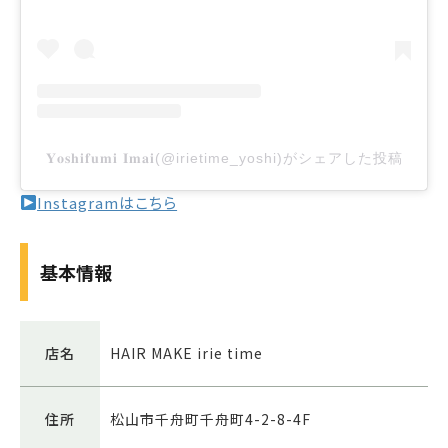
𝐘𝐨𝐬𝐡𝐢𝐟𝐮𝐦𝐢 𝐈𝐦𝐚𝐢(@irietime_yoshi)がシェアした投稿
Instagramはこちら
基本情報
店名
HAIR MAKE irie time
住所
松山市千舟町千舟町4-2-8-4F