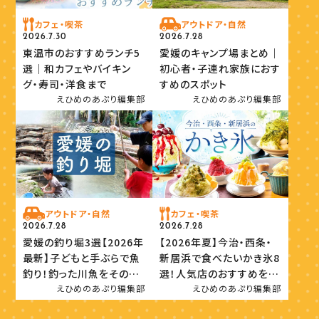
カフェ・喫茶
アウトドア・自然
2026.7.30
2026.7.28
東温市のおすすめランチ5
愛媛のキャンプ場まとめ｜
選｜和カフェやバイキン
初心者・子連れ家族におす
グ・寿司・洋食まで
すめのスポット
えひめのあぷり編集部
えひめのあぷり編集部
アウトドア・自然
カフェ・喫茶
2026.7.28
2026.7.28
愛媛の釣り堀3選【2026年
【2026年夏】今治・西条・
最新】子どもと手ぶらで魚
新居浜で食べたいかき氷8
釣り！釣った川魚をその場
選！人気店のおすすめを紹
で味わおう
介
えひめのあぷり編集部
えひめのあぷり編集部