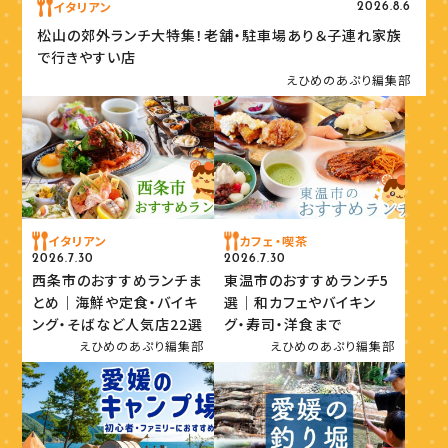
イタリアン
2026.8.6
松山の郊外ランチ大特集！老舗・駐車場あり＆子連れ家族
で行きやすい店
えひめのあぷり編集部
イタリアン
カフェ・喫茶
2026.7.30
2026.7.30
西条市のおすすめランチま
東温市のおすすめランチ5
とめ｜海鮮や定食・バイキ
選｜和カフェやバイキン
ング・そばなど人気店22選
グ・寿司・洋食まで
えひめのあぷり編集部
えひめのあぷり編集部