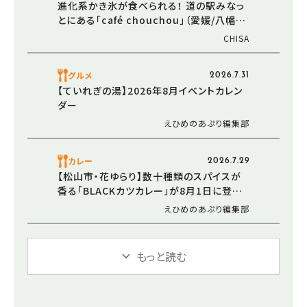
進化系かき氷が食べられる！ 道の駅みなっ
とにある「café chouchou」（愛媛/八幡浜
市・おでかけレポ）
CHISA
グルメ
2026.7.31
【ていれぎの湯】2026年8月イベントカレン
ダー
えひめのあぷり編集部
カレー
2026.7.29
【松山市・花ゆらり】数十種類のスパイスが
香る「BLACKカツカレー」が8月1日に登場！
サウナ後の新定番を目指す「サ飯-1.0」第2
えひめのあぷり編集部
弾
もっと読む