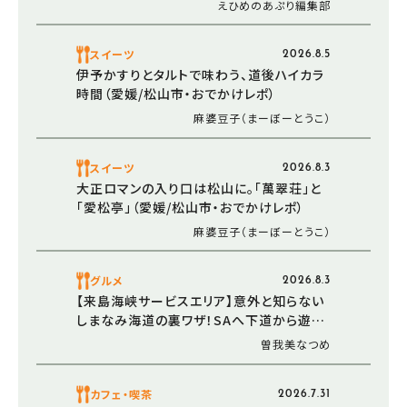
えひめのあぷり編集部
スイーツ
2026.8.5
伊予かすりとタルトで味わう、道後ハイカラ
時間（愛媛/松山市・おでかけレポ）
麻婆豆子（まーぼーとうこ）
スイーツ
2026.8.3
大正ロマンの入り口は松山に。「萬翠荘」と
「愛松亭」（愛媛/松山市・おでかけレポ）
麻婆豆子（まーぼーとうこ）
グルメ
2026.8.3
【来島海峡サービスエリア】意外と知らない
しまなみ海道の裏ワザ！SAへ下道から遊び
に行ってみた（愛媛/今治市・おでかけレポ）
曽我美なつめ
カフェ・喫茶
2026.7.31