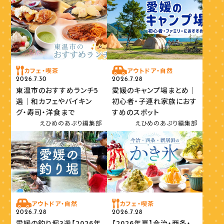
カフェ・喫茶
アウトドア・自然
2026.7.30
2026.7.28
東温市のおすすめランチ5
愛媛のキャンプ場まとめ｜
選｜和カフェやバイキン
初心者・子連れ家族におす
グ・寿司・洋食まで
すめのスポット
えひめのあぷり編集部
えひめのあぷり編集部
アウトドア・自然
カフェ・喫茶
2026.7.28
2026.7.28
愛媛の釣り堀3選【2026年
【2026年夏】今治・西条・