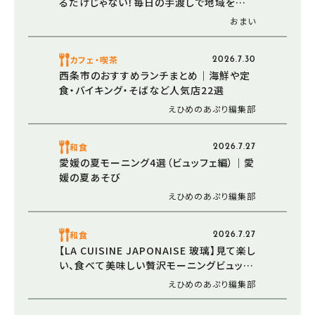
るだけじゃない！毎日の手渡しで地域を支え
る想い（愛媛/今治市・おでかけレポ）
おまい
カフェ・喫茶
2026.7.30
西条市のおすすめランチまとめ｜海鮮や定
食・バイキング・そばなど人気店22選
えひめのあぷり編集部
和食
2026.7.27
愛媛の夏モーニング4選（ビュッフェ編）｜愛
媛の夏あそび
えひめのあぷり編集部
和食
2026.7.27
【LA CUISINE JAPONAISE 玻璃】見て楽し
い、食べて美味しい贅沢モーニングビュッフ
ェ｜愛媛の夏モーニング（愛媛/松山市）
えひめのあぷり編集部