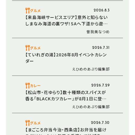
グルメ
2026.8.3
【来島海峡サービスエリア】意外と知らない
しまなみ海道の裏ワザ！SAへ下道から遊び
に行ってみた（愛媛/今治市・おでかけレポ）
曽我美なつめ
グルメ
2026.7.31
【ていれぎの湯】2026年8月イベントカレン
ダー
えひめのあぷり編集部
カレー
2026.7.29
【松山市・花ゆらり】数十種類のスパイスが
香る「BLACKカツカレー」が8月1日に登場！
サウナ後の新定番を目指す「サ飯-1.0」第2
えひめのあぷり編集部
弾
グルメ
2026.7.30
【まごころ弁当今治・西条店】お弁当を届け