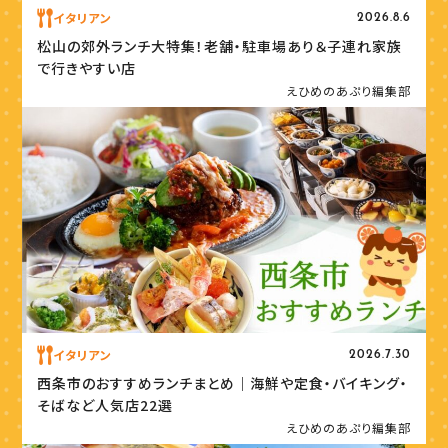
イタリアン
2026.8.6
松山の郊外ランチ大特集！老舗・駐車場あり＆子連れ家族
で行きやすい店
えひめのあぷり編集部
イタリアン
2026.7.30
西条市のおすすめランチまとめ｜海鮮や定食・バイキング・
そばなど人気店22選
えひめのあぷり編集部