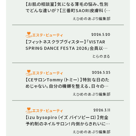
【お肌の相談室】気になる薄毛の悩み、性別
でどんな違いが？【三番町SAORI皮膚科（さ
おり皮膚科）】
えひめのあぷり編集部
エステ・ビューティ
2026.5.20
【フィットネスクラブヴィスター】「VISTAR
SPRING DANCE FESTA 2026」会員以外
も参加OK！（愛媛/西予市・新サービス）
とらのまる
エステ・ビューティ
2026.5.25
【CEサロンTommy（トミー）】特別な日のた
めじゃない。自分の機嫌を整える、日々の中
のエステ（愛媛/松山市）
えひめのあぷり編集部
エステ・ビューティ
2026.3.11
【izu bysopiro（イズ バイソピーロ）】完全
予約制のネイルサロン！内側からきれいにな
れる新メニューが登場（愛媛/松山市・新メ
えひめのあぷり編集部