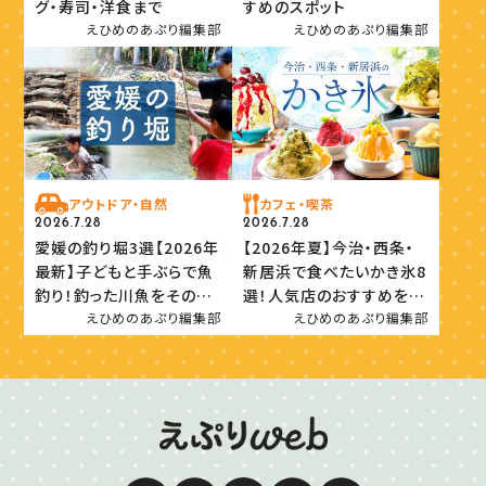
グ・寿司・洋食まで
すめのスポット
えひめのあぷり編集部
えひめのあぷり編集部
アウトドア・自然
カフェ・喫茶
2026.7.28
2026.7.28
愛媛の釣り堀3選【2026年
【2026年夏】今治・西条・
最新】子どもと手ぶらで魚
新居浜で食べたいかき氷8
釣り！釣った川魚をその場
選！人気店のおすすめを紹
で味わおう
介
えひめのあぷり編集部
えひめのあぷり編集部