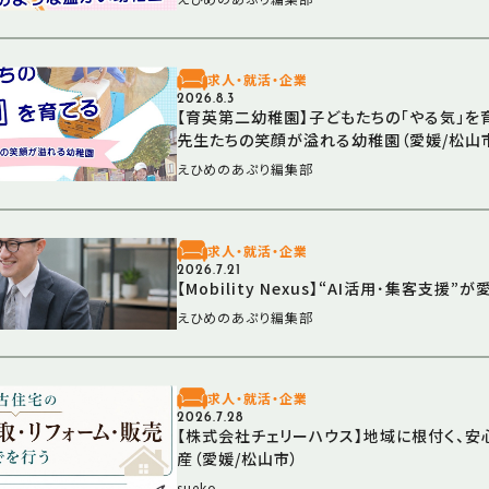
求人・就活・企業
2026.8.3
【育英第二幼稚園】子どもたちの「やる気」を
先生たちの笑顔が溢れる幼稚園（愛媛/松山
えひめのあぷり編集部
求人・就活・企業
2026.7.21
【Mobility Nexus】“AI活用･集客支援”
えひめのあぷり編集部
求人・就活・企業
2026.7.28
【株式会社チェリーハウス】地域に根付く、
産（愛媛/松山市）
sueko