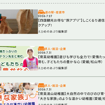
道の駅・産直市
2026.7.27
【四国観光お得な“旅アプリ”】しこくるり通
クアップ！
えひめのあぷり編集部
求人・就活・企業
2026.7.31
【育英幼稚園】遊びも学びも全力で！愛情た
育む、子どもたちの豊かな心（愛媛/松山市）
えひめのあぷり編集部
求人・就活・企業
2026.7.31
【育英湯山幼稚園】大自然の中でのびのび育
「大きな家族」のような温かい幼稚園（愛媛/
えひめのあぷり編集部