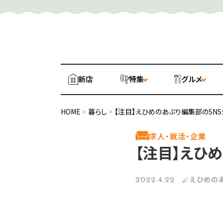
新店
特集
グルメ
HOME
>
暮らし
>
【注目】えひめのあぷり編集部のSNS
求人・就活・企業
【注目】えひ
えひめの
2022.4.22