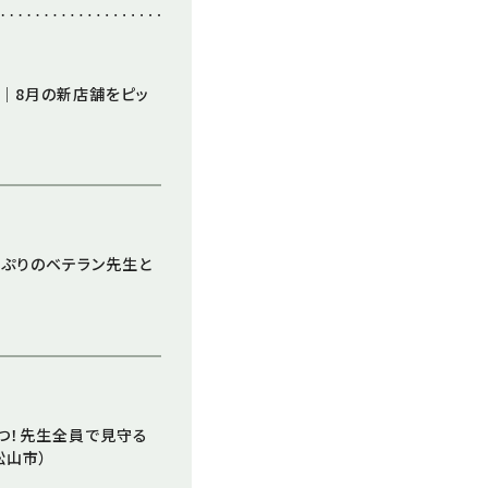
信｜8月の新店舗をピッ
っぷりのベテラン先生と
つ！先生全員で見守る
松山市）