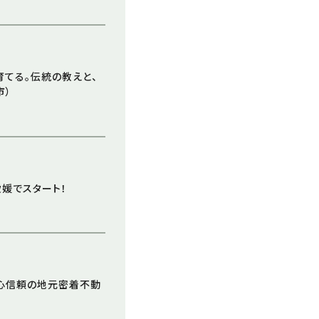
育てる。伝統の教えと、
市）
が愛媛でスタート！
安心信頼の地元密着不動