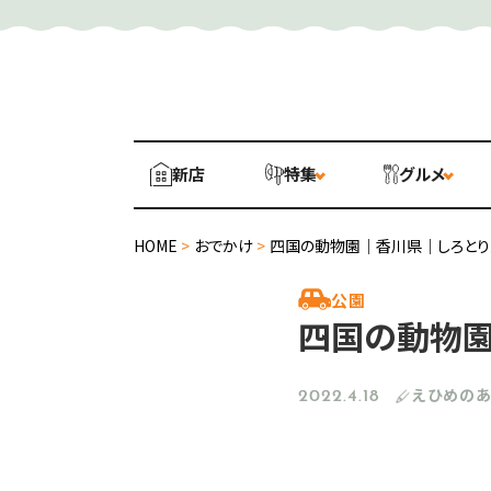
新店
特集
グルメ
HOME
>
おでかけ
>
四国の動物園｜香川県｜しろと
公園
四国の動物園
えひめの
2022.4.18