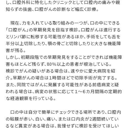
し、口腔外科に特化したクリニックとして口腔内の痛みや親
知らずの抜歯、口腔がんの診断など幅広く診療。
現在、力を入れている取り組みの一つが、口の中にできる
「口腔がん」の早期発見を目指す検診。口腔がんは進行する
とリンパ節に転移する可能性があるほか、手術をしても舌を
半分以上切除したり、顎の骨ごと切除したりと大きな機能障
害が残る。
しかし、初期段階での早期発見をすることができれば機能障
害もほとんど残らず、80％以上の患者が根治している。
検診でがんの疑いがある場合は、速やかに愛大病院を紹
介。早期がんの場合は１時間ほどで切除手術が完了する。
また、同院ではがんに発展する可能性がある前癌病変と疑
われる場合は、病変の状態に応じて１〜６カ月間隔の定期的
な経過観察を行っている。
口の中は自分で簡単にチェックできる場所であり、口腔内
の粘膜が赤い、白い、痛い、または口内炎が2週間続いてい
るなど異変がある場合は、我慢せずに検診を受けてほしい