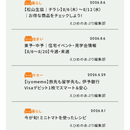
暮らし
2026.8.6
【松山生協│チラシ】8/6（木）～8/12（水）
｜お得な商品をチェックしよう！
えひめのあぷり編集部
住まい
2026.8.6
東予・中予｜住宅イベント・見学会情報
【8/6～8/20】今週・来週
えひめのあぷり編集部
マネー
2026.6.29
【iyomemo】旅先も留学先も。 伊予銀行
Visaデビット1枚でスマート＆安心
えひめのあぷり編集部
暮らし
2026.8.1
今が旬！ミニトマトを使ったレシピ
えひめのあぷり編集部