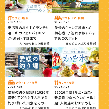
カフェ・喫茶
アウトドア・自然
2026.7.30
2026.7.28
東温市のおすすめランチ5
愛媛のキャンプ場まとめ｜
選｜和カフェやバイキン
初心者・子連れ家族におす
グ・寿司・洋食まで
すめのスポット
えひめのあぷり編集部
えひめのあぷり編集部
アウトドア・自然
カフェ・喫茶
2026.7.28
2026.7.28
愛媛の釣り堀3選【2026年
【2026年夏】今治・西条・
最新】子どもと手ぶらで魚
新居浜で食べたいかき氷8
釣り！釣った川魚をその場
選！人気店のおすすめを紹
で味わおう
介
えひめのあぷり編集部
えひめのあぷり編集部