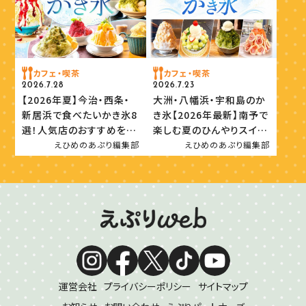
カフェ・喫茶
カフェ・喫茶
2026.7.28
2026.7.23
【2026年夏】今治・西条・
大洲・八幡浜・宇和島のか
新居浜で食べたいかき氷8
き氷【2026年最新】南予で
選！人気店のおすすめを紹
楽しむ夏のひんやりスイー
介
ツ
えひめのあぷり編集部
えひめのあぷり編集部
運営会社
プライバシーポリシー
サイトマップ