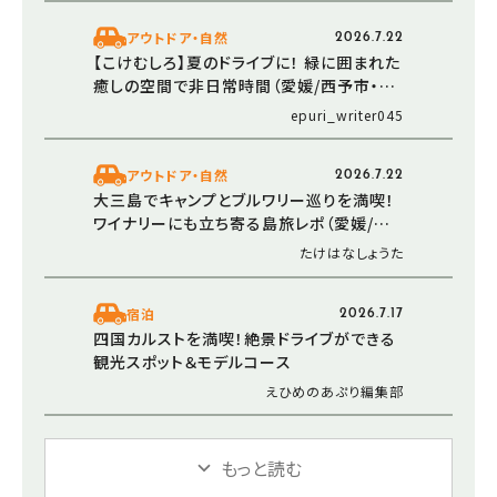
アウトドア・自然
2026.7.22
【こけむしろ】夏のドライブに！ 緑に囲まれた
癒しの空間で非日常時間（愛媛/西予市・お
でかけレポ）
epuri_writer045
アウトドア・自然
2026.7.22
大三島でキャンプとブルワリー巡りを満喫！
ワイナリーにも立ち寄る島旅レポ（愛媛/今
治市・おでかけレポ）
たけはなしょうた
宿泊
2026.7.17
四国カルストを満喫！絶景ドライブができる
観光スポット＆モデルコース
えひめのあぷり編集部
もっと読む