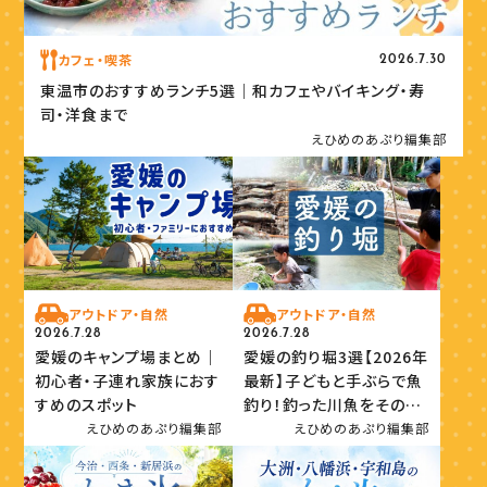
カフェ・喫茶
2026.7.30
東温市のおすすめランチ5選｜和カフェやバイキング・寿
司・洋食まで
えひめのあぷり編集部
アウトドア・自然
アウトドア・自然
2026.7.28
2026.7.28
愛媛のキャンプ場まとめ｜
愛媛の釣り堀3選【2026年
初心者・子連れ家族におす
最新】子どもと手ぶらで魚
すめのスポット
釣り！釣った川魚をその場
で味わおう
えひめのあぷり編集部
えひめのあぷり編集部