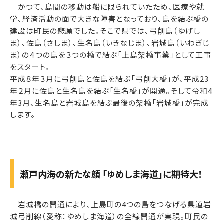
かつて、島間の移動は船に限られていたため、医療や就
学、経済活動の面で大きな障害となっており、島を結ぶ橋の
建設は町民の悲願でした。そこで県では、弓削島（ゆげし
ま）、佐島（さしま）、生名島（いきなじま）、岩城島（いわぎじ
ま）の４つの島を３つの橋で結ぶ「上島架橋事業」として工事
をスタート。
平成８年３月に弓削島と佐島を結ぶ「弓削大橋」が、平成23
年２月に佐島と生名島を結ぶ「生名橋」が開通。そして令和4
年3月、生名島と岩城島を結ぶ最後の架橋「岩城橋」が完成
します。
瀬戸内海の新たな顔 「ゆめしま海道」に期待大！
岩城橋の開通により、上島町の4つの島をつなげる県道岩
城弓削線（愛称：ゆめしま海道）の全線開通が実現。町民の