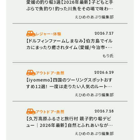
愛媛の釣り堀3選【2026年最新】子どもと手
ぶらで魚釣り！釣った川魚をその場で味わお
う
えひめのあぷり編集部
レジャー・体験
2026.7.27
【ドルフィンファームしまなみ】伯方島でイル
カにまったり癒されタイム（愛媛/今治市・お
でかけレポ）
もり氏
アウトドア・自然
2026.6.29
【iyomemo】四国のツーリングスポットおす
すめ12選！ 一度は走りたい人気のルートや
穴場を紹介
えひめのあぷり編集部
アウトドア・自然
2026.7.28
【久万高原ふるさと旅行村 親子釣り堀デビ
ュー｜2026年最新】自然とふれあいながら
川魚を釣って、つかんで、味わおう！（愛媛/久
えひめのあぷり編集部
万高原町）