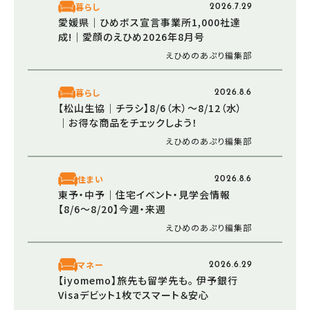
暮らし
2026.7.29
愛媛県｜ひめボス宣言事業所1,000社達
成!｜愛顔のえひめ2026年8月号
えひめのあぷり編集部
暮らし
2026.8.6
【松山生協│チラシ】8/6（木）～8/12（水）
｜お得な商品をチェックしよう！
えひめのあぷり編集部
住まい
2026.8.6
東予・中予｜住宅イベント・見学会情報
【8/6～8/20】今週・来週
えひめのあぷり編集部
マネー
2026.6.29
【iyomemo】旅先も留学先も。 伊予銀行
Visaデビット1枚でスマート＆安心