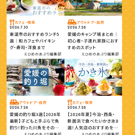
カフェ・喫茶
アウトドア・自然
2026.7.30
2026.7.28
東温市のおすすめランチ5
愛媛のキャンプ場まとめ｜
選｜和カフェやバイキン
初心者・子連れ家族におす
グ・寿司・洋食まで
すめのスポット
えひめのあぷり編集部
えひめのあぷり編集部
アウトドア・自然
カフェ・喫茶
2026.7.28
2026.7.28
愛媛の釣り堀3選【2026年
【2026年夏】今治・西条・
最新】子どもと手ぶらで魚
新居浜で食べたいかき氷8
釣り！釣った川魚をその場
選！人気店のおすすめを紹
で味わおう
介
えひめのあぷり編集部
えひめのあぷり編集部